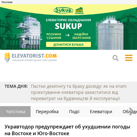
tog
me
ТЕМА ДНЯ:
Пастки демпінгу та браку досвіду: як на етапі
проєктування елеватора захиститися від
перевитрат на будівництві й експлуатації
Логістика
Переробка
Події
Елеватори
Облад
Укравтодор предупреждает об ухудшении погоды
на Востоке и Юго-Востоке