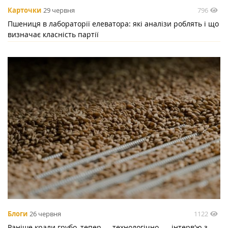
796
Карточки
29 червня
Пшениця в лабораторії елеватора: які аналізи роблять і що
визначає класність партії
1122
Блоги
26 червня
Раніше крали грубо, тепер — технологічно, — інтерв'ю з