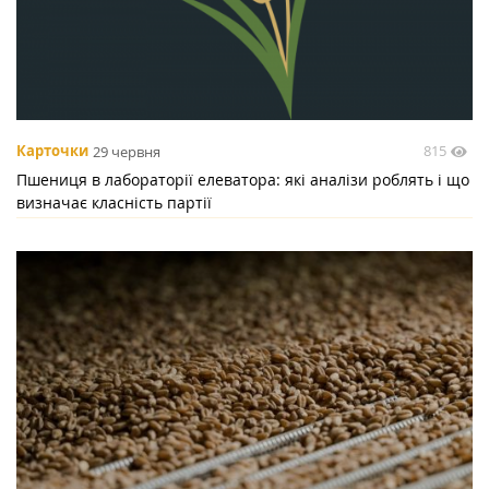
815
Карточки
29 червня
Пшениця в лабораторії елеватора: які аналізи роблять і що
визначає класність партії