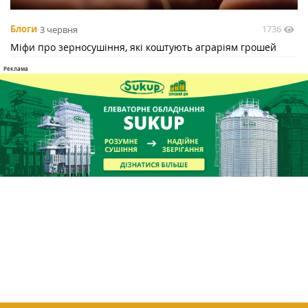
1736
Блоги
3 червня
Міфи про зерносушіння, які коштують аграріям грошей