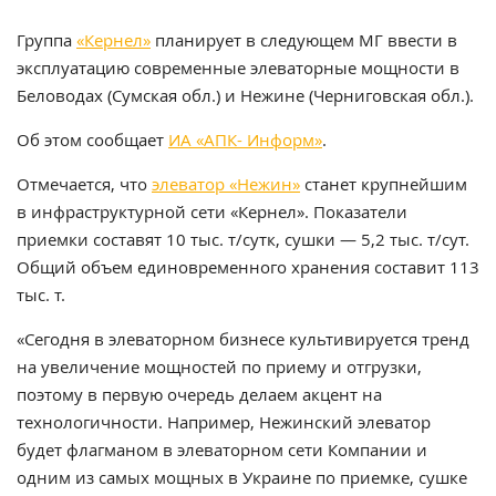
Группа
«Кернел»
планирует в следующем МГ ввести в
эксплуатацию современные элеваторные мощности в
Беловодах (Сумская обл.) и Нежине (Черниговская обл.).
Об этом сообщает
ИА «АПК- Информ»
.
Отмечается, что
элеватор «Нежин»
станет крупнейшим
в инфраструктурной сети «Кернел». Показатели
приемки составят 10 тыс. т/сутк, сушки — 5,2 тыс. т/сут.
Общий объем единовременного хранения составит 113
тыс. т.
«Сегодня в элеваторном бизнесе культивируется тренд
на увеличение мощностей по приему и отгрузки,
поэтому в первую очередь делаем акцент на
технологичности. Например, Нежинский элеватор
будет флагманом в элеваторном сети Компании и
одним из самых мощных в Украине по приемке, сушке