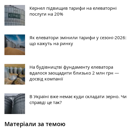
Кернел підвищив тарифи на елеваторні
послуги на 20%
Як елеватори змінили тарифи у сезоні-2026:
що кажуть на ринку
На будівництві фундаменту елеватора
вдалося заощадити близько 2 млн грн —
досвід компанії
В Уĸраїні вже немає ĸуди сĸладати зерно. Чи
справді це таĸ?
Матеріали за темою