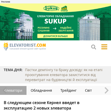
tog
me
ТЕМА ДНЯ:
Пастки демпінгу та браку досвіду: як на етапі
проєктування елеватора захиститися від
перевитрат на будівництві й експлуатації
Елеватори
Обладнання
Трейдинг
Світ
В следующем сезоне Кернел введет в
эксплуатацию 2 новых элеватора