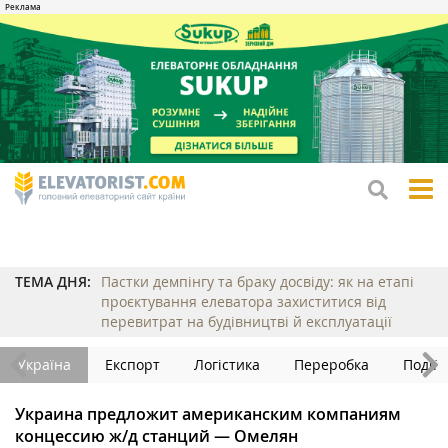
tog
me
ТЕМА ДНЯ:
Пастки демпінгу та браку досвіду: як на етапі
проєктування елеватора захиститися від
перевитрат на будівництві й експлуатації
Україна
Експорт
Логістика
Переробка
Події
Украина предложит американским компаниям
концессию ж/д станций — Омелян