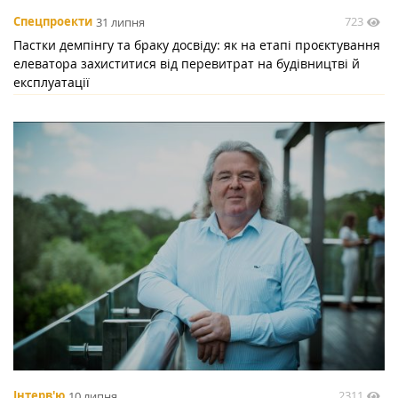
723
Спецпроекти
31 липня
Пастки демпінгу та браку досвіду: як на етапі проєктування
елеватора захиститися від перевитрат на будівництві й
експлуатації
2311
Інтерв'ю
10 липня