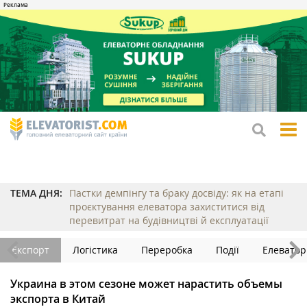
tog
me
ТЕМА ДНЯ:
Пастки демпінгу та браку досвіду: як на етапі
проєктування елеватора захиститися від
перевитрат на будівництві й експлуатації
Експорт
Логістика
Переробка
Події
Елеватор
Украина в этом сезоне может нарастить объемы
экспорта в Китай