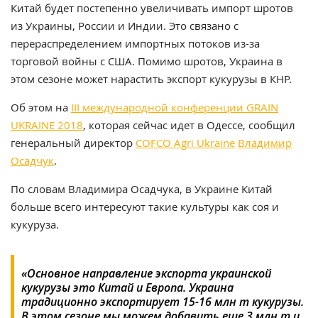
Китай будет постепенно увеличивать импорт шротов
из Украины, России и Индии. Это связано с
перераспределением импортных потоков из-за
торговой войны с США. Помимо шротов, Украина в
этом сезоне может нарастить экспорт кукурузы в КНР.
Об этом на
III международной конференции GRAIN
UKRAINE 2018
, которая сейчас идет в Одессе, сообщил
генеральный директор
COFCO Agri Ukraine
Владимир
Осадчук
.
По словам Владимира Осадчука, в Украине Китай
больше всего интересуют такие культуры как соя и
кукуруза.
«Основное направление экспорта украинской
кукурузы это Китай и Европа. Украина
традиционно экспортирует 15-16 млн т кукурузы.
В этом сезоне мы можем добавить еще 3 млн т и