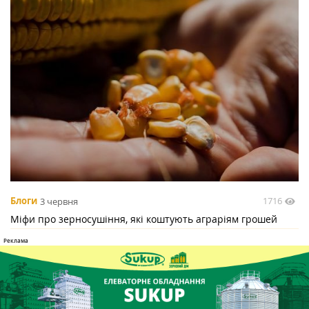
1716
Блоги
3 червня
Міфи про зерносушіння, які коштують аграріям грошей