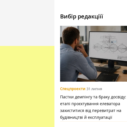
Вибір редакціїї
Спецпроекти
31 липня
Пастки демпінгу та браку досвіду:
етапі проєктування елеватора
захиститися від перевитрат на
будівництві й експлуатації