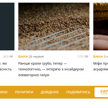
863
1255
Блоги
26 червня
Блоги
3 
 які
Раніше крали грубо, тепер —
Міфи про
асність
технологічно, — інтерв'ю з інсайдером
аграрія
елеваторної галузі
ИНИ
ПОЧИТАТИ
ДОВІДНИК
ПОДИВИТИСЬ