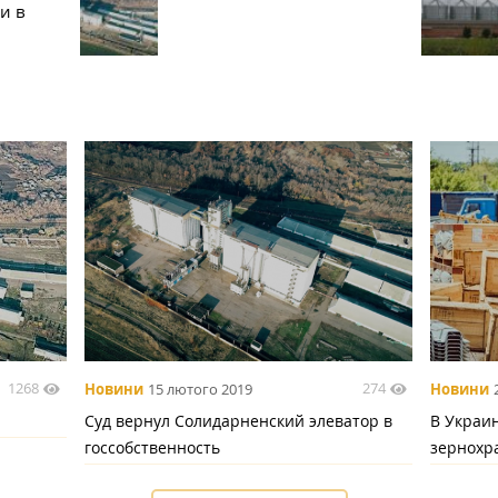
и в
1268
274
Новини
15 лютого 2019
Новини
Суд вернул Солидарненский элеватор в
В Украи
госсобственность
зернох