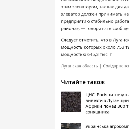
этим элеватором, так как для
элеватор должен принимать на 
предприятию стабильно работат
района», — говорится в сообщ
Следует отметить, что в Луганс
мощность которых около 753 ты
мощностью 645,3 тыс. т.
|
Луганская область
Солідарненс
Читайте також
ЦНС: Росіяни хочуть
вивезти з Луганщин
Африки понад 300 т
соняшника
Українська агроком