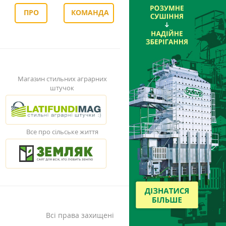
ПРО
КОМАНДА
НАС
Магазин стильних аграрних
штучок
Все про сільське життя
Всі права захищені