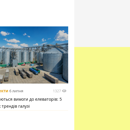
1327
екти
6 липня
ються вимоги до елеваторів: 5
 трендів галузі