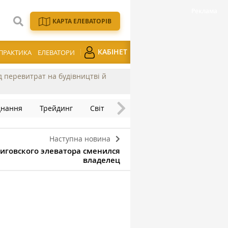
КАРТА ЕЛЕВАТОРІВ
КАБІНЕТ
ПРАКТИКА
ЕЛЕВАТОРИ
ід перевитрат на будівництві й
днання
Трейдинг
Світ
Наступна новина
иговского элеватора сменился
владелец