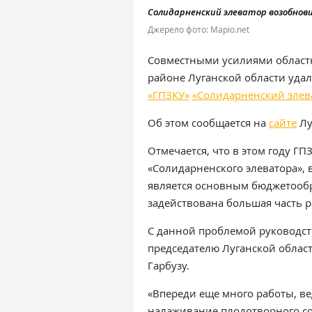
Солидарненский элеватор возобнов
Джерело фото: Mapio.net
Совместными усилиями област
районе Луганской области уда
«ГПЗКУ»
«Солидарненский элев
Об этом сообщается на
сайте
Лу
Отмечается, что в этом году Г
«Солидарненского элеватора», 
является основным бюджетооб
задействована большая часть р
С данной проблемой руководст
председателю Луганской обла
Гарбузу.
«Впереди еще много работы, ве
налаживание плодотворного с