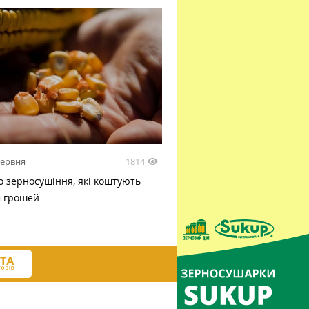
1814
червня
 зерносушіння, які коштують
м грошей