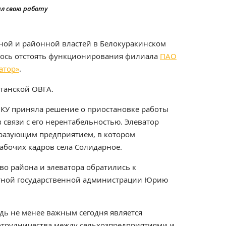
ил свою работу
ной и районной властей в Белокуракинском
лось отстоять функционирования филиала
ПАО
атор»
.
ганской ОВГА.
ПЗКУ приняла решение о приостановке работы
в связи с его нерентабельностью. Элеватор
разующим предприятием, в котором
абочих кадров села Солидарное.
во района и элеватора обратились к
стной государственной администрации Юрию
дь не менее важным сегодня является
отрудничества между сельхозпредприятиями и