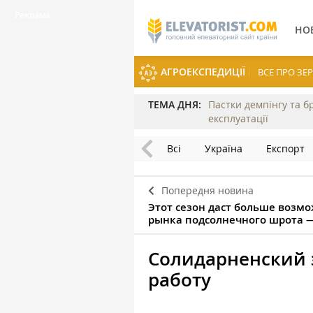
НО
АГРОЕКСПЕДИЦІЇ
ВСЕ ПРО З
ТЕМА ДНЯ:
Пастки демпінгу та б
експлуатації
Всі
Україна
Експорт
Попередня новина
Этот сезон даст больше возмо
рынка подсолнечного шрота 
Солидарненский 
работу