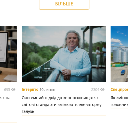
БІЛЬШЕ
695
2304
Інтерв'ю
10 липня
Спецпро
 як на
Системний підхід до зерносховища: як
Як зміню
світові стандарти змінюють елеваторну
головних
галузь