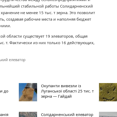
 дальнейшей стабильной работы Солидарненский
хранение не менее 15 тыс. т зерна. Это позволит
ь, создавая рабочие места и наполняя бюджет
ениии.
кой области существует 19 элеваторов, общая
с. т. Фактически из них только 16 действующих,
ький елеватор
Окупанти вивезли із
и до
Луганської області 25 тис. т
зерна — Гайдай
панія
Солідарненський елеватор