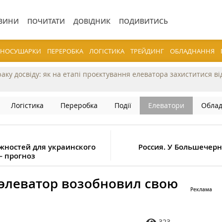
ВИНИ
ПОЧИТАТИ
ДОВІДНИК
ПОДИВИТИСЬ
ЕРНОСУШАРКИ
ПЕРЕРОБКА
ЛОГІСТИКА
ТРЕЙДИНГ
ОБЛАДНАННЯ
раку досвіду: як на етапі проєктування елеватора захиститися в
Логістика
Переробка
Події
Елеватори
Обла
жностей для украинского
Россия. У Большечерн
— прогноз
элеватор возобновил свою
323