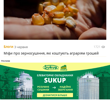
1721
Блоги
3 червня
Міфи про зерносушіння, які коштують аграріям грошей