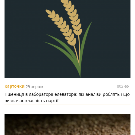
802
Карточки
29 червня
Пшениця в лабораторії елеватора: які аналізи роблять і що
визначає класність партії