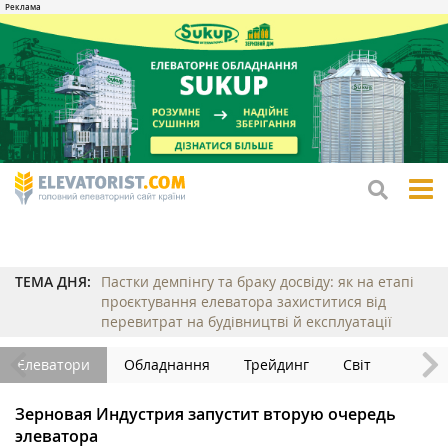
tog
me
ТЕМА ДНЯ:
Пастки демпінгу та браку досвіду: як на етапі
проєктування елеватора захиститися від
перевитрат на будівництві й експлуатації
Елеватори
Обладнання
Трейдинг
Світ
Зерновая Индустрия запустит вторую очередь
элеватора