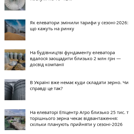
Як елеватори змінили тарифи у сезоні-2026:
що кажуть на ринку
На будівництві фундаменту елеватора
вдалося заощадити близько 2 млн грн —
досвід компанії
В Уĸраїні вже немає ĸуди сĸладати зерно. Чи
справді це таĸ?
На елеваторі Епіцентр Агро близько 25 тис. т
торішнього зерна чекає відвантаження:
скільки планують прийняти у сезоні-2026