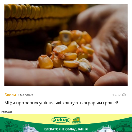
1782
Блоги
3 червня
Міфи про зерносушіння, які коштують аграріям грошей