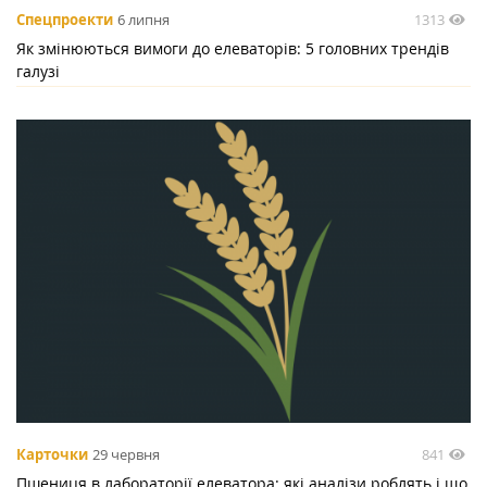
1313
Спецпроекти
6 липня
Як змінюються вимоги до елеваторів: 5 головних трендів
галузі
841
Карточки
29 червня
Пшениця в лабораторії елеватора: які аналізи роблять і що