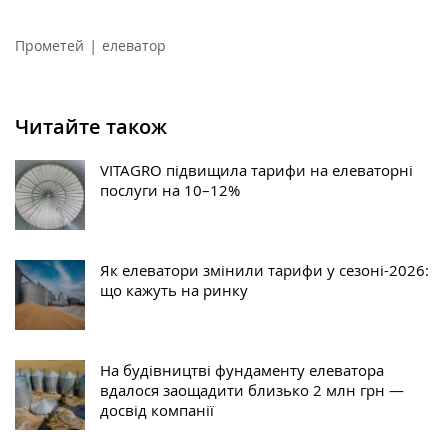
|
Прометей
елеватор
Читайте також
VITAGRO підвищила тарифи на елеваторні
послуги на 10–12%
Як елеватори змінили тарифи у сезоні-2026:
що кажуть на ринку
На будівництві фундаменту елеватора
вдалося заощадити близько 2 млн грн —
досвід компанії