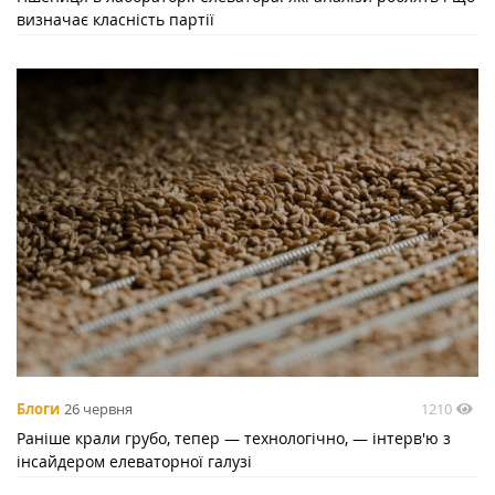
визначає класність партії
1210
Блоги
26 червня
Раніше крали грубо, тепер — технологічно, — інтерв'ю з
інсайдером елеваторної галузі