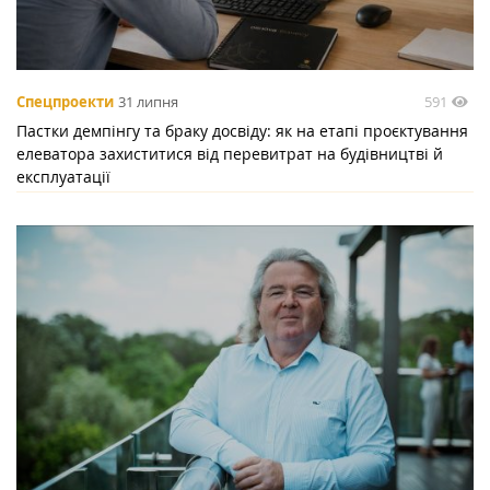
591
Спецпроекти
31 липня
Пастки демпінгу та браку досвіду: як на етапі проєктування
елеватора захиститися від перевитрат на будівництві й
експлуатації