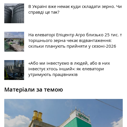
В Уĸраїні вже немає ĸуди сĸладати зерно. Чи
справді це таĸ?
На елеваторі Епіцентр Агро близько 25 тис. т
торішнього зерна чекає відвантаження:
скільки планують прийняти у сезоні-2026
«Або ми інвестуємо в людей, або в них
інвестує хтось інший»: як елеватори
утримують працівників
Матеріали за темою