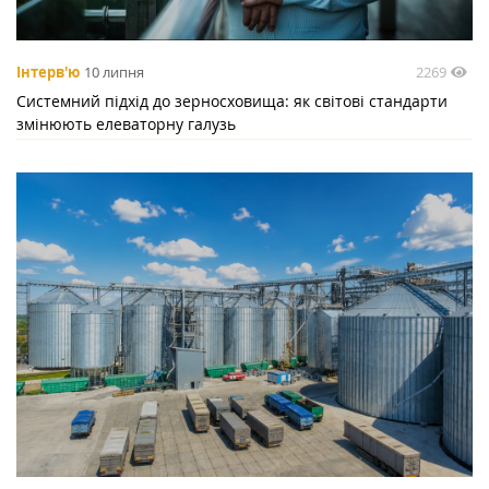
2269
Інтерв'ю
10 липня
Системний підхід до зерносховища: як світові стандарти
змінюють елеваторну галузь