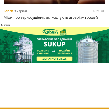
1821
Блоги
3 червня
Міфи про зерносушіння, які коштують аграріям грошей