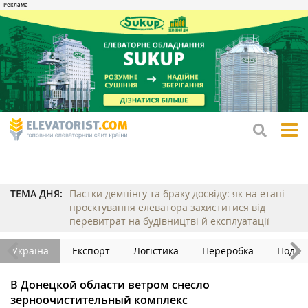
tog
me
ТЕМА ДНЯ:
Пастки демпінгу та браку досвіду: як на етапі
проєктування елеватора захиститися від
перевитрат на будівництві й експлуатації
Україна
Експорт
Логістика
Переробка
Події
В Донецкой области ветром снесло
зерноочистительный комплекс