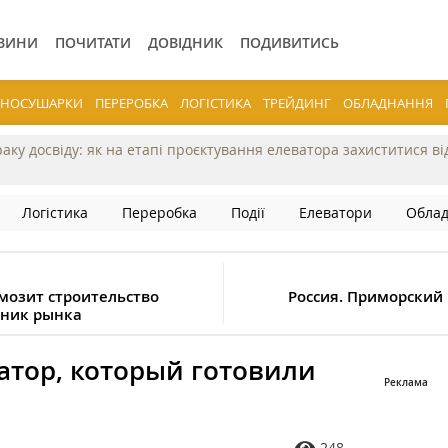
ВИНИ
ПОЧИТАТИ
ДОВІДНИК
ПОДИВИТИСЬ
ЕРНОСУШАРКИ
ПЕРЕРОБКА
ЛОГІСТИКА
ТРЕЙДИНГ
ОБЛАДНАННЯ
раку досвіду: як на етапі проєктування елеватора захиститися в
Логістика
Переробка
Події
Елеватори
Обла
мозит строительство
Россия. Приморский
тник рынка
атор, который готовили
248