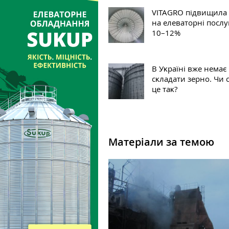
VITAGRO підвищила
на елеваторні послу
10–12%
В Уĸраїні вже немає
сĸладати зерно. Чи 
це таĸ?
Матеріали за темою