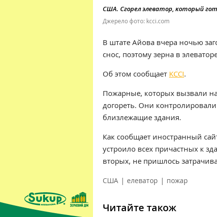
США. Сгорел элеватор, который гот
Джерело фото: kcci.com
В штате Айова вчера ночью заг
снос, поэтому зерна в элеватор
Об этом сообщает
KCCI
.
Пожарные, которых вызвали на
догореть. Они контролировали 
близлежащие здания.
Как сообщает иностранный сайт,
устроило всех причастных к зда
вторых, не пришлось затрачиват
|
|
США
елеватор
пожар
Читайте також