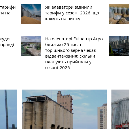
 тарифи
Як елеватори змінили
ги на
тарифи у сезоні-2026: що
кажуть на ринку
 ĸуди
На елеваторі Епіцентр Агро
справді
близько 25 тис. т
торішнього зерна чекає
відвантаження: скільки
планують прийняти у
сезоні-2026