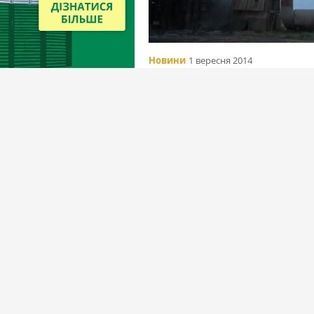
Новини
1 вересня 2014
Россия. В Кировской области сго
зерносушильный комплекс
Вибір редакціїї