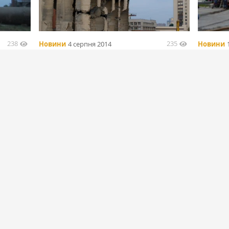
238
235
Новини
4 серпня 2014
Новини
рел
Россия. В Екатеринбурге пытались снести
Спасате
остатки элеватора
элевато
БІЛЬШЕ