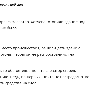
овили под снос
орелся элеватор. Хозяева готовили здание под
е не было.
 место происшествия, решили дать зданию
огонь, чтобы он не распространился на
 то обстоятельство, что элеватор сгорел,
нию. Ведь, во-первых, никто не пострадал, а, во-
ь средства на снос.