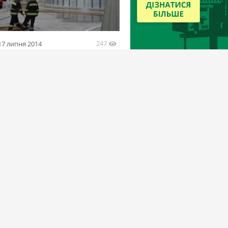
247
17 липня 2014
ли тренировали гасить пожар на
рах НИБУЛОНа