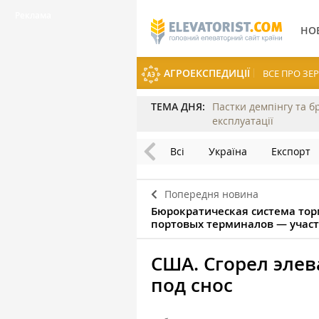
НО
АГРОЕКСПЕДИЦІЇ
ВСЕ ПРО З
ТЕМА ДНЯ:
Пастки демпінгу та б
експлуатації
Всі
Україна
Експорт
Попередня новина
Бюрократическая система тор
портовых терминалов — учас
США. Сгорел элев
под снос