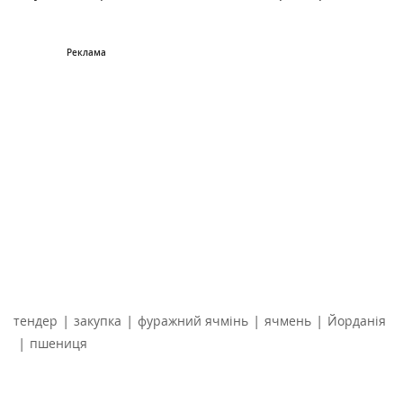
|
|
|
|
тендер
закупка
фуражний ячмінь
ячмень
Йорданія
|
пшениця