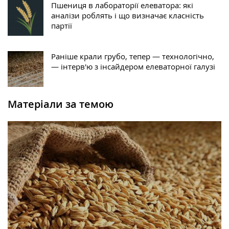
Пшениця в лабораторії елеватора: які
аналізи роблять і що визначає класність
партії
Раніше крали грубо, тепер — технологічно,
— інтерв'ю з інсайдером елеваторної галузі
Матеріали за темою