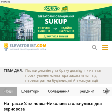
tog
me
ТЕМА ДНЯ:
Пастки демпінгу та браку досвіду: як на етапі
проєктування елеватора захиститися від
перевитрат на будівництві й експлуатації
Події
Елеватори
Обладнання
Трейдинг
Світ
На трассе Ульяновка-Николаев столкнулись два
зерновоза