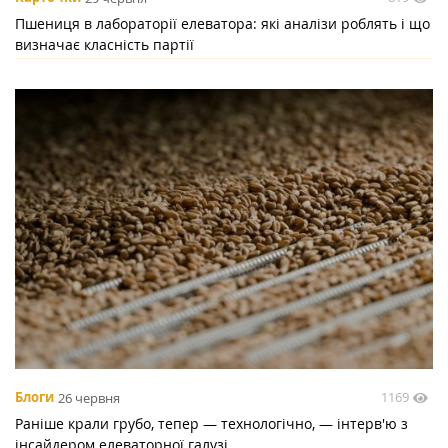
Пшениця в лабораторії елеватора: які аналізи роблять і що
визначає класність партії
1169
Блоги
26 червня
Раніше крали грубо, тепер — технологічно, — інтерв'ю з
інсайдером елеваторної галузі