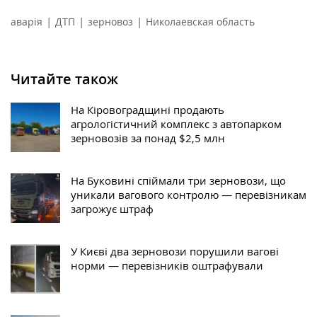
|
|
|
аварія
ДТП
зерновоз
Николаевская область
Читайте також
На Кіровоградщині продають
агрологістичний комплекс з автопарком
зерновозів за понад $2,5 млн
На Буковині спіймали три зерновози, що
уникали вагового контролю — перевізникам
загрожує штраф
У Києві два зерновози порушили вагові
норми — перевізників оштрафували