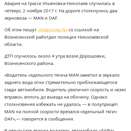
Авария на трассе Ульяновка-Николаев случилась в
четверг, 2 ноября 2017 г. На дороге столкнулись два
зерновоза — MAN и DAF.
Об этом пишут
«Новостям-N»
со ссылкой на
Вознесенский райотдел полиции Николаевской
области.
ДТП случилось около 4 утра возле Дорошовки,
Вознесенского района.
«Водитель седельного тягача MAN заметил в зеркало
заднего вида огни стремительно приближающегося
сзади автомобиля. Водитель увеличил скорость и «взял
вправо», вплоть до выезда на обочину. Однако
столкновения избежать не удалось — в полуприцеп
MAN на полной скорости врезался седельный тягач
DAF»,— говорится в сообщении.
В результате аварии водитель автомобиля «ДАФа»