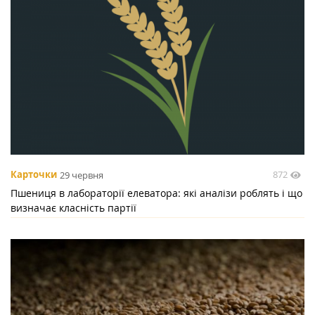
872
Карточки
29 червня
Пшениця в лабораторії елеватора: які аналізи роблять і що
визначає класність партії