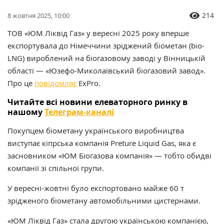
214
8 жовтня 2025, 10:00
ТОВ «ЮМ Ліквід Газ» у вересні 2025 року вперше
експортувала до Німеччини зріджений біометан (bio-
LNG) вироблений на біогазовому заводі у Вінницькій
області — «Юзефо-Миколаївський біогазовий завод».
Про це
повідомляє
ExPro.
Читайте всі новини елеваторного ринку в
нашому
Телеграм-каналі
Покупцем біометану українського виробництва
виступає кіпрська компанія Preture Liquid Gas, яка є
засновником «ЮМ Біогазова компанія» — тобто обидві
компанії зі спільної групи.
У вересні-жовтні було експортовано майже 60 т
зрідженого біометану автомобільними цистернами.
«ЮМ Ліквід Газ» стала другою українською компанією,