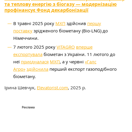
та теплову енергію з біогазу — модернізацію
профінансує Фонд декарбонізації
В травні 2025 року
МХП
здійснив
першу
поставку
зрідженого біометану (Bio-LNG) до
Німеччини.
7 лютого 2025 року
VITAGRO
вперше
експортувала
біометан з України. 11 лютого до
неї
приєдналася
МХП
, а у червні
«Галс
Агро»
здійснила
перший експорт газоподібного
біометану.
Ірина Шевчук,
Elevatorist.com
, 2025 р.