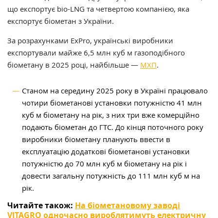
що експортує bio-LNG та четвертою компанією, яка
експортує біометан з України.
За розрахунками ExPro, українські виробники
експортували майже 6,5 млн куб м газоподібного
біометану в 2025 році, найбільше —
МХП
.
Станом на середину 2025 року в Україні працювало
чотири біометанові установки потужністю 41 млн
куб м біометану на рік, з них три вже комерційно
подають біометан до ГТС. До кінця поточного року
виробники біометану планують ввести в
експлуатацію додаткові біометанові установки
потужністю до 70 млн куб м біометану на рік і
довести загальну потужність до 111 млн куб м на
рік.
Читайте також:
На біометановому заводі
VITAGRO одночасно вироблятимуть електричну