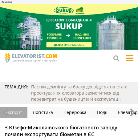
tog
me
ТЕМА ДНЯ:
Пастки демпінгу та браку досвіду: як на етапі
проєктування елеватора захиститися від
перевитрат на будівництві й експлуатації
Експорт
Логістика
Переробка
Події
Елеватор
З Юзефо-Миколаївського біогазового заводу
почали експортувати біометан в ЄС