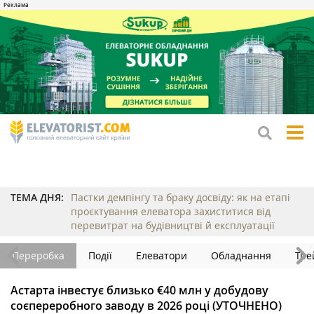
tog
me
ТЕМА ДНЯ:
Пастки демпінгу та браку досвіду: як на етапі
проєктування елеватора захиститися від
перевитрат на будівництві й експлуатації
Переробка
Події
Елеватори
Обладнання
Тре
Астарта інвестує близько €40 млн у добудову
соєпереробного заводу в 2026 році (УТОЧНЕНО)