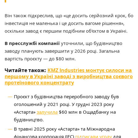
Він також підкреслив, що «це досить серйозний крок, бо
інвестиція не маленька і це досить вагоме рішення»,
оскільки завод є
першим подібним об'єктом в Україні.
В пресслужбі
компанії
уточнили, що будівництво
заводу планують завершити у 2026 році. Загальна
вартість проєкту — до $80 млн.
Читайте також:
KMZ Industries монтує силоси на
першому в Україні заводі з виробництва соєвого
протеїнового концентрату
Проєкт з будівництва переробного заводу був
оголошений у 2021 році. У грудні 2023 року
«Астарта»
залучила
$60 млн в Ощадбанку на
будівництво.
В травні 2025 року «Астарта» та Міжнародна
фінансова корпорація (IFC)
підписали угоду
для