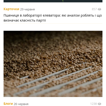
857
Карточки
29 червня
Пшениця в лабораторії елеватора: які аналізи роблять і що
визначає класність партії
1238
Блоги
26 червня