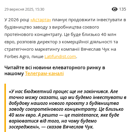
135
29 вересня 2025, 15:30
У 2026 році
«Астарта»
планує продовжити інвестувати в
будівництво заводу з виробництва соєвого
протеїнового концентрату. Це буде близько 40 млн
євро, розповів директор з комерційної діяльності та
стратегічного маркетингу компанії
Вячеслав Чук
на
Forbes Agro
, пише
Latifundist.com
.
Читайте всі новини елеваторного ринку в
нашому
Телеграм-каналі
«У нас бюджетний процес ще не закінчився. Але
точно можу сказати, що ми будемо інвестувати в
добудову нашого нового проєкту з будівництва
заводу соєпротеїнового концентрату. Це близько
40 млн євро. А решта — це maintenance, яке буде
варіюватися від того, на чому будемо
зосереджені», — сказав Вячеслав Чук.