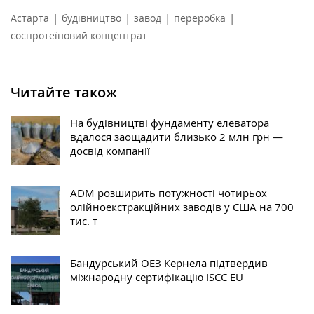
|
|
|
|
Астарта
будівництво
завод
переробка
соєпротеїновий концентрат
Читайте також
На будівництві фундаменту елеватора
вдалося заощадити близько 2 млн грн —
досвід компанії
ADM розширить потужності чотирьох
олійноекстракційних заводів у США на 700
тис. т
Бандурський ОЕЗ Кернела підтвердив
міжнародну сертифікацію ISCC EU