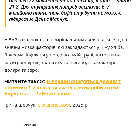
близько 22 мільйонів тонн пшениці, а нині — понад
21,8. Для внутрішніх потреб вистачає 6–7
мільйонів тонн, тож дефіциту бути не може», —
підкреслив Денис Марчук.
У ВАР зазначають що вирішальними для підняття цін є
значна низка факторів, які закладаються у ціну хліба.
Зокрема: інфляція у продовольчій групі, витрати на
електроенергію, логістику та паливо, а також курс
долара та євро.
Читайте також:
В Україні очікується дефіцит
пшениці 1-2 класу та жита для виробництва
борошна — Рибчинський
Ірина Шевчук,
Elevatorist.com
, 2025 р.