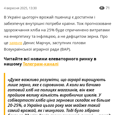
71
4 вересня 2025, 13:30
В Україні цьогоріч врожай пшениці є достатнім і
забезпечує внутрішні потреби країни. Тож прогнозоване
здорожчання хліба на 25% буде спричинено витратами
на енергетику та інфляцією, а не дефіцитом зерна. Про
це
заявив
Денис Марчук, заступник голови
Всеукраїнської аграрної ради (ВАР).
Читайте всі новини елеваторного ринку в
нашому
Телеграм-каналі
«Дуже важливо розуміти, що аграрії вирощують
лише зерно, яке є сировиною. А коли ми бачимо
готовий хліб на полицях магазинів, він вже
пройшов велику кількість виробничих циклів. У
собівартості хліба ціна зернових складає не більше
20-25%, а Україна цього року має майже такий
самий врожай, як і минулого. Тоді було зібрано