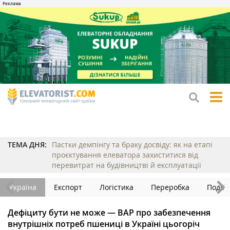
tog
me
ТЕМА ДНЯ:
Пастки демпінгу та браку досвіду: як на етапі
проєктування елеватора захиститися від
перевитрат на будівництві й експлуатації
Україна
Експорт
Логістика
Переробка
Події
Дефіциту бути не може — ВАР про забезпечення
внутрішніх потреб пшениці в Україні цьогоріч