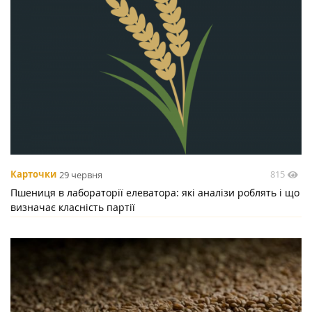
815
Карточки
29 червня
Пшениця в лабораторії елеватора: які аналізи роблять і що
визначає класність партії