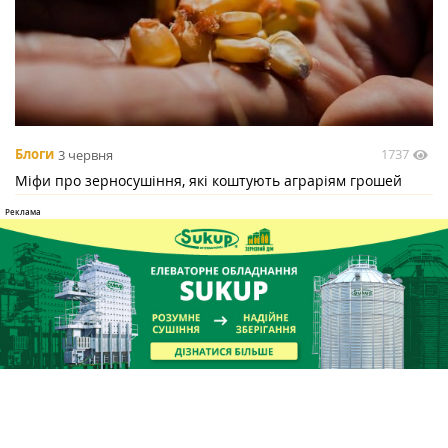
1737
Блоги
3 червня
Міфи про зерносушіння, які коштують аграріям грошей