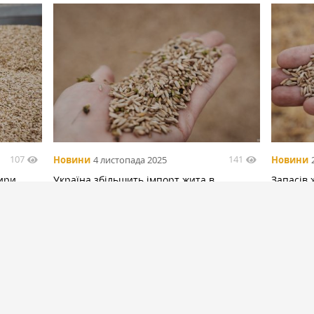
107
141
Новини
4 листопада 2025
Новини
тири
Україна збільшить імпорт жита в
Запасів 
ій
поточному сезоні в 5 разів —
початку
Рибчинський
БІЛЬШЕ