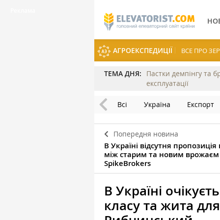
НО
АГРОЕКСПЕДИЦІЇ
ВСЕ ПРО З
ТЕМА ДНЯ:
Пастки демпінгу та б
експлуатації
Всі
Україна
Експорт
Попередня новина
В Україні відсутня пропозиція
між старим та новим врожаєм
SpikeBrokers
В Україні очікуєт
класу та жита д