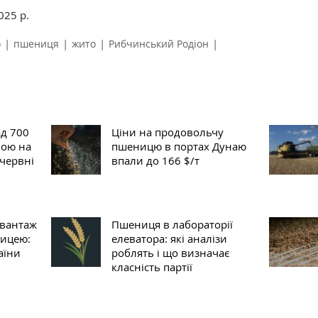
2025 р.
|
|
|
|
о
пшениця
жито
Рибчинський Родіон
д 700
Ціни на продовольчу
ною на
пшеницю в портах Дунаю
 червні
впали до 166 $/т
овантаж
Пшениця в лабораторії
ницею:
елеватора: які аналізи
аїни
роблять і що визначає
класність партії