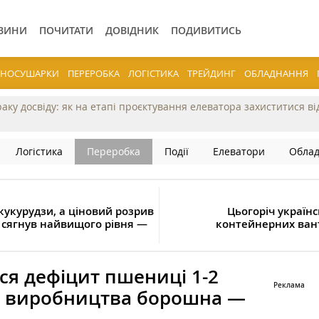
ВИНИ
ПОЧИТАТИ
ДОВІДНИК
ПОДИВИТИСЬ
ЕРНОСУШАРКИ
ПЕРЕРОБКА
ЛОГІСТИКА
ТРЕЙДИНГ
ОБЛАДНАННЯ
раку досвіду: як на етапі проєктування елеватора захиститися в
Логістика
Переробка
Події
Елеватори
Обла
 кукурудзи, а ціновий розрив
Цьогоріч україн
 сягнув найвищого рівня —
контейнерних вант
ься дефіцит пшениці 1-2
ля виробництва борошна —