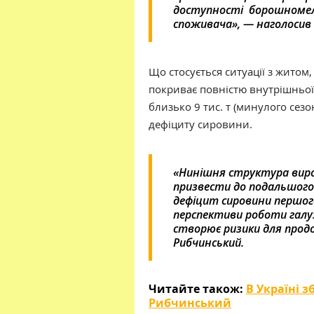
доступності борошномельн
споживача», — наголосив 
Що стосується ситуації з житом
покриває повністю внутрішньої 
близько 9 тис. т (минулого сезон
дефіциту сировини.
«Нинішня структура виро
призвести до подальшого 
дефіцит сировини першого
перспективи роботи галу
створює ризики для продо
Рибчинський.
Читайте також:
В Україні 
Рибчинський