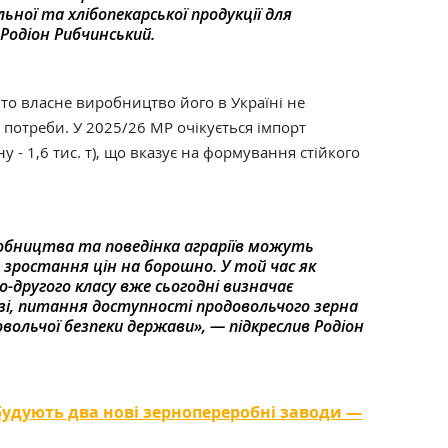
ої та хлібопекарської продукції для
Родіон Рибчинський.
, то власне виробництво його в Україні не
потреби. У 2025/26 МР очікується імпорт
у - 1,6 тис. т), що вказує на формування стійкого
бництва та поведінка аграріїв можуть
зростання цін на борошно. У той час як
-другого класу вже сьогодні визначає
зі, питання доступності продовольчого зерна
вольчої безпеки держави», — підкреслив Родіон
збудують два нові зернопереробні заводи —