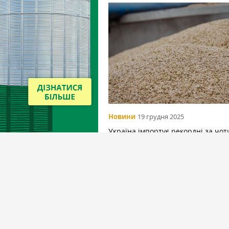
Новини
19 грудня 2025
Україна імпортує рекордні за чо
роки обсяги жита через внутрішн
дефіцит
Вибір редакціїї