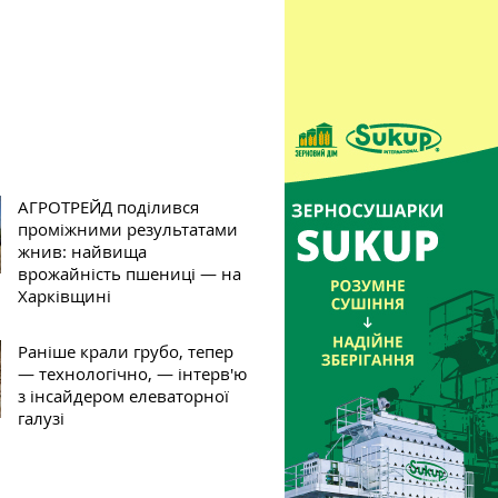
АГРОТРЕЙД поділився
проміжними результатами
жнив: найвища
врожайність пшениці — на
Харківщині
Раніше крали грубо, тепер
— технологічно, — інтерв'ю
з інсайдером елеваторної
галузі