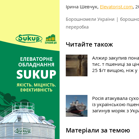
Ірина Шевчук,
Elevatorist.com
, 
|
Борошномели України
борошн
переробка
Читайте також
Алжир закупив пона
тис. т пшениці за ці
25 $/т вищою, ніж у
Росія атакувала сух
із українською пше
загинув моряк з Укр
Матеріали за темою