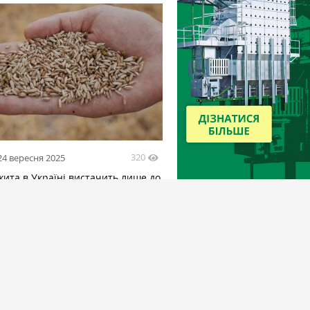
320
24 вересня 2025
жита в Україні вистачить лише до
 2026 року — ВАП