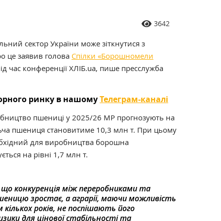
3642
ьний сектор України може зіткнутися з
ро це заявив голова
Спілки «Борошномели
ід час конференції ХЛІБ.uа, пише пресслужба
торного ринку в нашому
Телеграм-каналі
обництво пшениці у 2025/26 МР прогнозують на
льча пшениця становитиме 10,3 млн т. При цьому
еобхідний для виробництва борошна
ється на рівні 1,7 млн т.
, що конкуренція між переробниками та
шеницю зростає, а аграрії, маючи можливість
 кількох років, не поспішають його
зики для цінової стабільності та