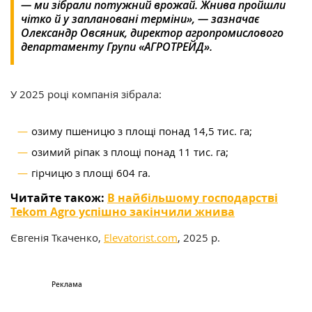
— ми зібрали потужний врожай. Жнива пройшли
чітко й у заплановані терміни», — зазначає
Олександр Овсяник, директор агропромислового
департаменту Групи «АГРОТРЕЙД».
У 2025 році компанія зібрала:
озиму пшеницю з площі понад 14,5 тис. га;
озимий ріпак з площі понад 11 тис. га;
гірчицю з площі 604 га.
Читайте також:
В найбільшому господарстві
Tekom Agro успішно закінчили жнива
Євгенія Ткаченко,
Elevatorist.com
, 2025 р.