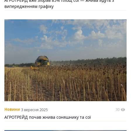
АГРОТРЕЙД вже зібрав 85% площ сої — жнива йдуть з
випередженням графіку
30
Новини
3 вересня 2025
АГРОТРЕЙД почав жнива соняшнику та сої