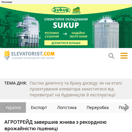
tog
me
ТЕМА ДНЯ:
Пастки демпінгу та браку досвіду: як на етапі
проєктування елеватора захиститися від
перевитрат на будівництві й експлуатації
Україна
Експорт
Логістика
Переробка
Події
АГРОТРЕЙД завершив жнива з рекордною
врожайністю пшениці