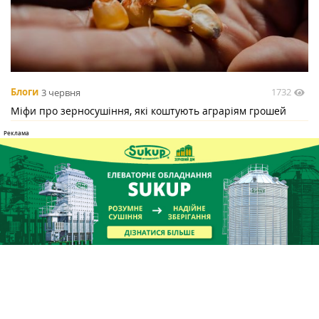
1732
Блоги
3 червня
Міфи про зерносушіння, які коштують аграріям грошей