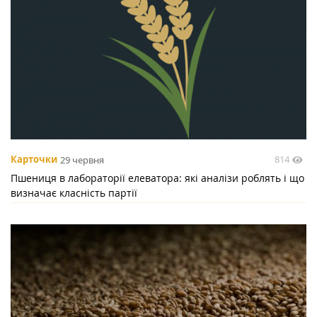
814
Карточки
29 червня
Пшениця в лабораторії елеватора: які аналізи роблять і що
визначає класність партії