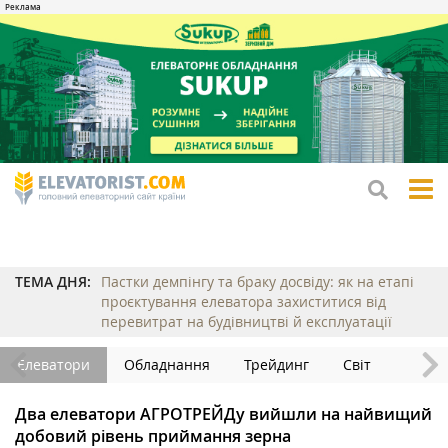
tog
me
ТЕМА ДНЯ:
Пастки демпінгу та браку досвіду: як на етапі
проєктування елеватора захиститися від
перевитрат на будівництві й експлуатації
Елеватори
Обладнання
Трейдинг
Світ
Два елеватори АГРОТРЕЙДу вийшли на найвищий
добовий рівень приймання зерна