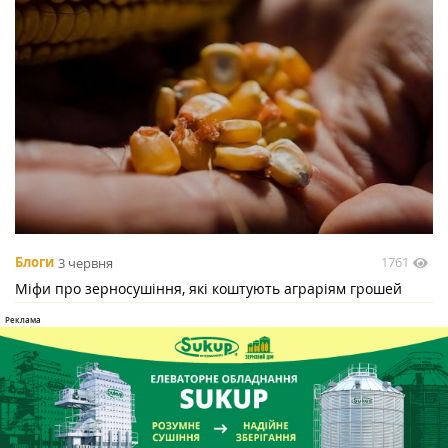
1761
Блоги
3 червня
Міфи про зерносушіння, які коштують аграріям грошей