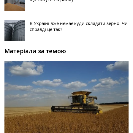
В Уĸраїні вже немає ĸуди сĸладати зерно. Чи
справді це таĸ?
Матеріали за темою