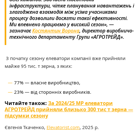
інфраструктури, чітке планування навантажень і
злагоджена взаємодія між усіма учасниками
процесу дозволили досягти такої ефективності.
Ми впевнено працюємо у високий сезон», —
зазначає
Костянтин Ворона
, директор виробничо-
технічного департаменту Групи «АГРОТРЕЙД».
З початку сезону елеватори компанії вже прийняли
майже 95 тис. т зерна, з яких:
77% — власне виробництво,
23% — від сторонніх виробників.
Читайте також:
За 2024/25 МР елеватори
АГРОТРЕЙД прийняли близько 300 тис т зерна —
підсумки сезону
Євгенія Ткаченко,
Elevatorist.com
, 2025 р.