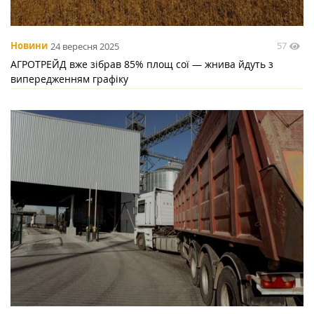
57
Новини
24 вересня 2025
АГРОТРЕЙД вже зібрав 85% площ сої — жнива йдуть з
випередженням графіку