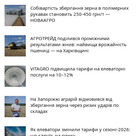
Собівартість зберігання зерна в полімерних
рукавах становить 250-450 грн/т —
НОВААГРО
АГРОТРЕЙД поділився проміжними
результатами жнив: найвища врожайність
пшениці — на Харківщині
VITAGRO підвищила тарифи на елеваторні
послуги на 10–12%
На Запоріжжі аграрій відмовився від
зберігання зерна через ризик ударів по
складах
Як елеватори змінили тарифи у сезоні-2026:
що кажуть на ринку