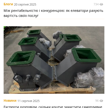
734
Блоги
20 серпня 2025
Між рентабельністю і конкуренцією: як елеватори рахують
вартість своїх послуг
96
Новини
11 серпня 2025
Експерти розповіли, скільки коштує захистити самопливне