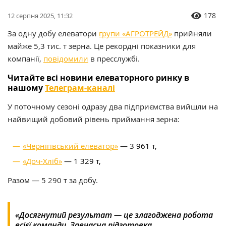
178
12 серпня 2025, 11:32
За одну добу елеватори
групи «АГРОТРЕЙД»
прийняли
майже 5,3 тис. т зерна. Це рекордні показники для
компанії,
повідомили
в пресслужбі.
Читайте всі новини елеваторного ринку в
нашому
Телеграм-каналі
У поточному сезоні одразу два підприємства вийшли на
найвищий добовий рівень приймання зерна:
«Чернігівський елеватор»
— 3 961 т,
«Доч-Хліб»
— 1 329 т,
Разом — 5 290 т за добу.
«Досягнутий результат — це злагоджена робота
всієї команди. Завчасна підготовка