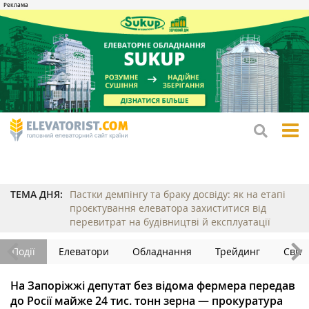
tog
me
ТЕМА ДНЯ:
Пастки демпінгу та браку досвіду: як на етапі
проєктування елеватора захиститися від
перевитрат на будівництві й експлуатації
Події
Елеватори
Обладнання
Трейдинг
Світ
На Запоріжжі депутат без відома фермера передав
до Росії майже 24 тис. тонн зерна — прокуратура