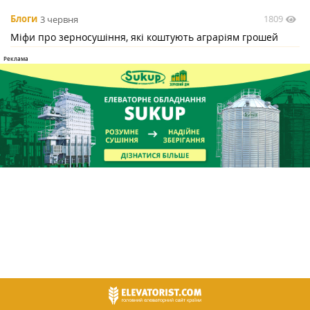
1809
Блоги
3 червня
Міфи про зерносушіння, які коштують аграріям грошей