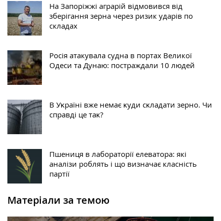
На Запоріжжі аграрій відмовився від
зберігання зерна через ризик ударів по
складах
Росія атакувала судна в портах Великої
Одеси та Дунаю: постраждали 10 людей
В Уĸраїні вже немає ĸуди сĸладати зерно. Чи
справді це таĸ?
Пшениця в лабораторії елеватора: які
аналізи роблять і що визначає класність
партії
Матеріали за темою