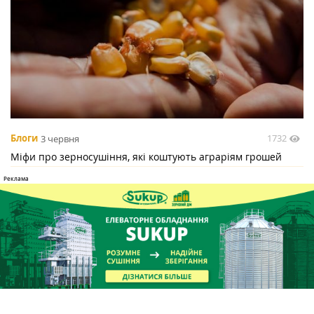
1732
Блоги
3 червня
Міфи про зерносушіння, які коштують аграріям грошей