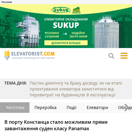
tog
me
ТЕМА ДНЯ:
Пастки демпінгу та браку досвіду: як на етапі
проєктування елеватора захиститися від
перевитрат на будівництві й експлуатації
Логістика
Переробка
Події
Елеватори
Облад
В порту Констанца стало можливим пряме
завантаження суден класу Panamax