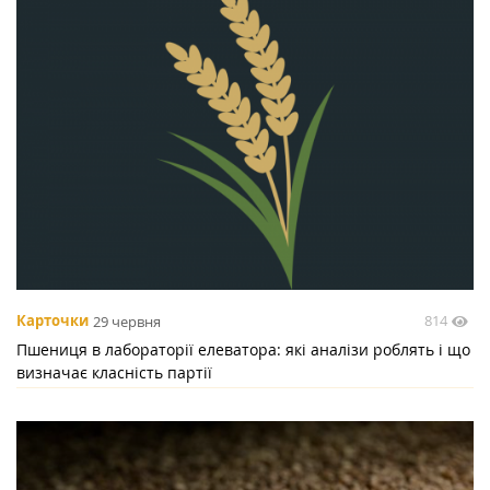
814
Карточки
29 червня
Пшениця в лабораторії елеватора: які аналізи роблять і що
визначає класність партії