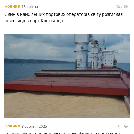
125
Новини
15 квітня
Один з найбільших портових операторів світу розглядає
інвестиції в порт Констанца
65
Новини
8 серпня 2025
Судновласники підвищують ставки фрахту в очікуванні