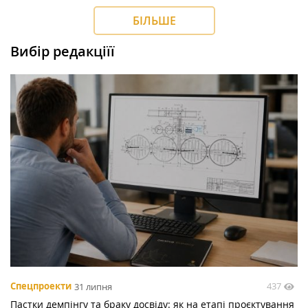
БІЛЬШЕ
Вибір редакціїї
437
Спецпроекти
31 липня
Пастки демпінгу та браку досвіду: як на етапі проєктування