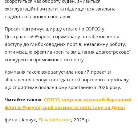
скоротиться час обороту суден, знизиться
експлуатаційні витрати та підвищиться загальна
надійність ланцюга поставок.
Проєкт підтримує ширшу стратегію COFCO у
Центральній Європі, спрямовану на забезпечення
доступу до глибоководних портів, незалежну роботу,
оптимізацію ефективності та зміцнення довгострокової
конкурентоспроможності експорту.
Компанія також вже запустила новий проект зі
збільшення пропускної здатності портового терміналу,
що сприятиме подальшому зростанню з 2026 року.
Читайте також:
COFCO запускає власний баржовий
флот в Румунії, щоб посилити логістику на Дунаї
Ірина Шевчук,
Elevatorist.com
, 2025 р.