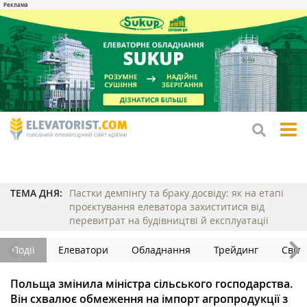
tog
me
ТЕМА ДНЯ:
Пастки демпінгу та браку досвіду: як на етапі
проєктування елеватора захиститися від
перевитрат на будівництві й експлуатації
Події
Елеватори
Обладнання
Трейдинг
Світ
Польща змінила міністра сільського господарства.
Він схвалює обмеження на імпорт агропродукції з