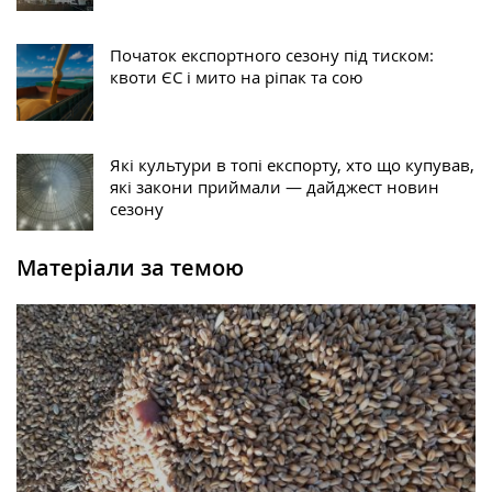
Початок експортного сезону під тиском:
квоти ЄС і мито на ріпак та сою
Які культури в топі експорту, хто що купував,
які закони приймали — дайджест новин
сезону
Матеріали за темою