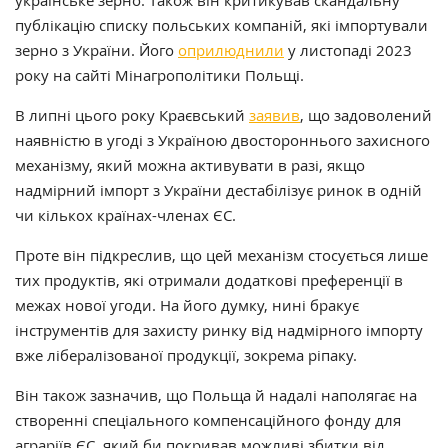
українське зерно. Також він критикував скандальну
публікацію списку польських компаній, які імпортували
зерно з України. Його
оприлюднили
у листопаді 2023
року на сайті Мінагрополітики Польщі.
В липні цього року Краєвський
заявив
, що задоволений
наявністю в угоді з Україною двостороннього захисного
механізму, який можна активувати в разі, якщо
надмірний імпорт з України дестабілізує ринок в одній
чи кількох країнах-членах ЄС.
Проте він підкреслив, що цей механізм стосується лише
тих продуктів, які отримали додаткові преференції в
межах нової угоди. На його думку, нині бракує
інструментів для захисту ринку від надмірного імпорту
вже лібералізованої продукції, зокрема ріпаку.
Він також зазначив, що Польща й надалі наполягає на
створенні спеціального компенсаційного фонду для
аграріїв ЄС, який би покривав можливі збитки від