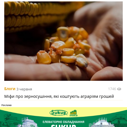
1746
Блоги
3 червня
Міфи про зерносушіння, які коштують аграріям грошей