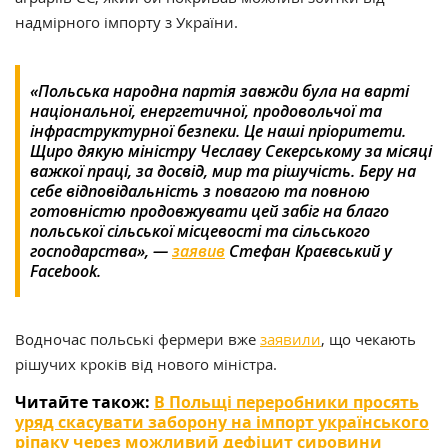
надмірного імпорту з України.
«Польська народна партія завжди була на варті
національної, енергетичної, продовольчої та
інфраструктурної безпеки. Це наші пріоритети.
Щиро дякую міністру Чеславу Секерському за місяці
важкої праці, за досвід, мир та рішучість. Беру на
себе відповідальність з повагою та повною
готовністю продовжувати цей забіг на благо
польської сільської місцевості та сільського
господарства», —
заявив
Стефан Краєвський у
Facebook.
Водночас польські фермери вже
заявили
, що чекають
рішучих кроків від нового міністра.
Читайте також:
В Польщі переробники просять
уряд скасувати заборону на імпорт українського
ріпаку через можливий дефіцит сировини