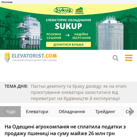
tog
me
ТЕМА ДНЯ:
Пастки демпінгу та браку досвіду: як на етапі
проєктування елеватора захиститися від
перевитрат на будівництві й експлуатації
Події
Елеватори
Обладнання
Трейдинг
Світ
На Одещині агрокомпанія не сплатила податки з
продажу пшениці на суму майже 26 млн грн