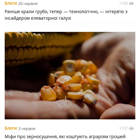
1160
Блоги
26 червня
Раніше крали грубо, тепер — технологічно, — інтерв'ю з
інсайдером елеваторної галузі
1737
Блоги
3 червня
Міфи про зерносушіння, які коштують аграріям грошей