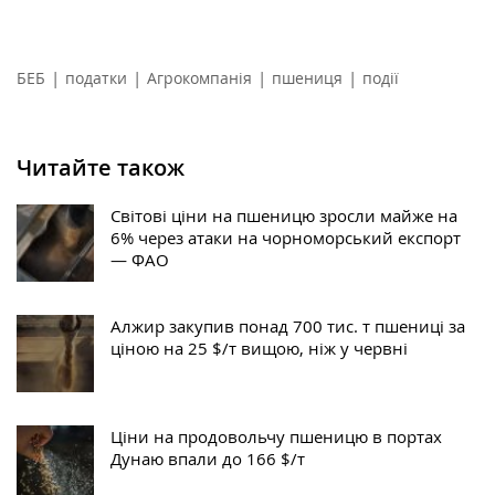
|
|
|
|
БЕБ
податки
Агрокомпанія
пшениця
події
Читайте також
Світові ціни на пшеницю зросли майже на
6% через атаки на чорноморський експорт
— ФАО
Алжир закупив понад 700 тис. т пшениці за
ціною на 25 $/т вищою, ніж у червні
Ціни на продовольчу пшеницю в портах
Дунаю впали до 166 $/т