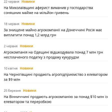
22 червня
Новини
На Миколаївщині аферист виманив у господарства
соняшник майже на мільйон гривень
18 червня
Новини
За знищене майно агрокомпанії на Донеччині Росія має
виплатити понад 1,2 млрд грн
2 червня
Новини
Агрокомпанія на Одещині відшкодувала понад 7 млн грн
несплаченого податку з продажу кукурудзи
10 квітня
Новини
На Чернігівщині продають агропідприємство з елеватором
за $9 млн
25 березня
Новини
На Вінниччині продають агрокомпанію за понад $10 млн із
елеватором та переробкою