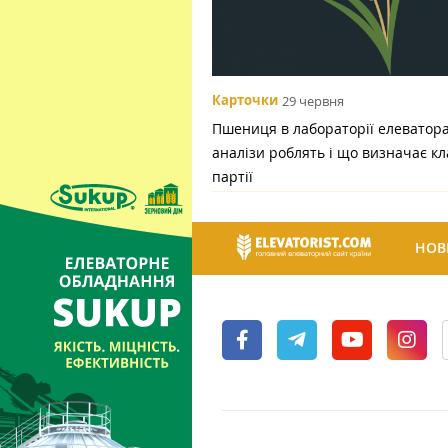
Карточки
29 червня
Пшениця в лабораторії елеватора:
аналізи роблять і що визначає кл
партії
НОВ