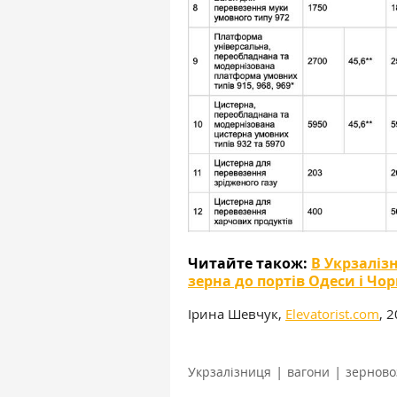
Читайте також:
В Укрзаліз
зерна до портів Одеси і Чо
Ірина Шевчук,
Elevatorist.com
, 
|
|
Укрзалізниця
вагони
зерново