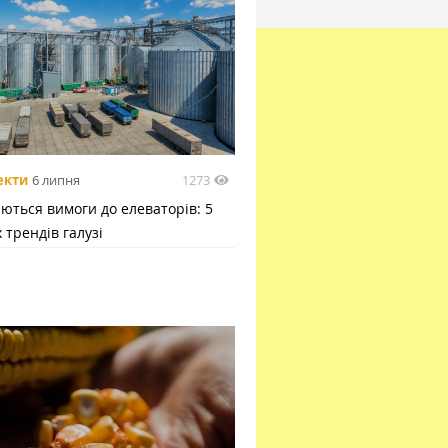
1273
екти
6 липня
ються вимоги до елеваторів: 5
 трендів галузі