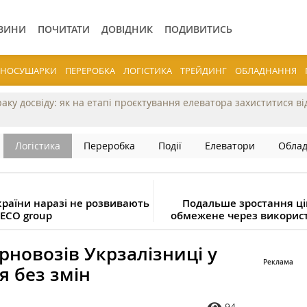
ВИНИ
ПОЧИТАТИ
ДОВІДНИК
ПОДИВИТИСЬ
ЕРНОСУШАРКИ
ПЕРЕРОБКА
ЛОГІСТИКА
ТРЕЙДИНГ
ОБЛАДНАННЯ
раку досвіду: як на етапі проєктування елеватора захиститися в
Логістика
Переробка
Події
Елеватори
Обла
України наразі не розвивають
Подальше зростання цін
RECO group
обмежене через використ
рновозів Укрзалізниці у
я без змін
94