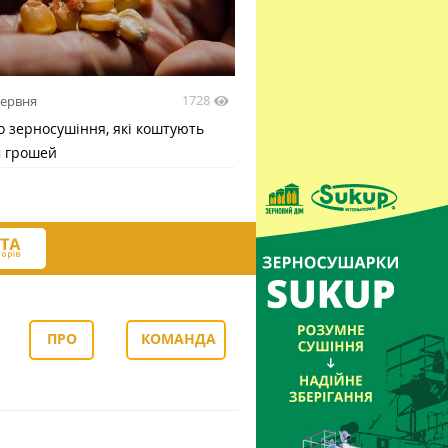
1728
червня
 зерносушіння, які коштують
м грошей
ПРО
КОМАНДА
НАС