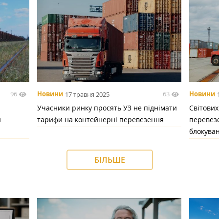
96
63
Новини
17 травня 2025
Новини
Учасники ринку просять УЗ не піднімати
Світових
и
тарифи на контейнерні перевезення
перевез
блокуван
БІЛЬШЕ