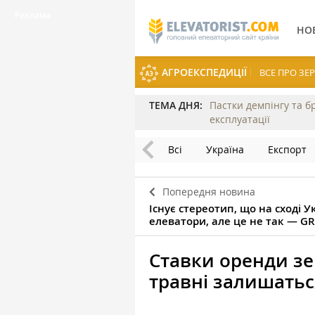
НО
АГРОЕКСПЕДИЦІЇ
ВСЕ ПРО З
ТЕМА ДНЯ:
Пастки демпінгу та б
експлуатації
Всі
Україна
Експорт
Попередня новина
Існує стереотип, що на сході 
елеватори, але це не так — G
Ставки оренди зе
травні залишатьс