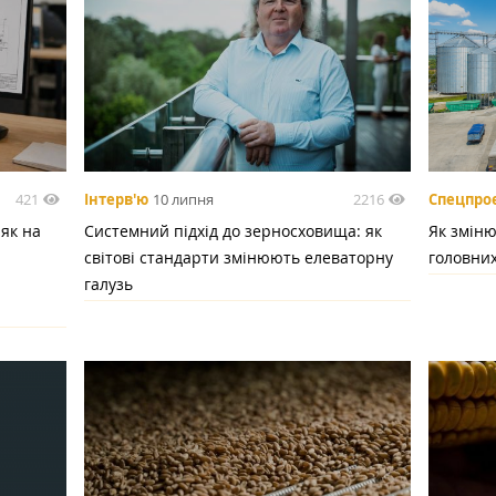
421
2216
Інтерв'ю
10 липня
Спецпро
 як на
Системний підхід до зерносховища: як
Як зміню
світові стандарти змінюють елеваторну
головних
галузь