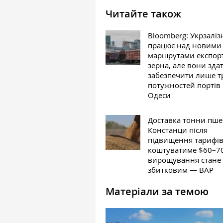
Читайте також
Bloomberg: Укрзалі
працює над новими
маршрутами експор
зерна, але вони здат
забезпечити лише т
потужностей портів
Одеси
Доставка тонни пше
Констанци після
підвищення тарифів
коштуватиме $60–70,
вирощування стане
збитковим — ВАР
Матеріали за темою