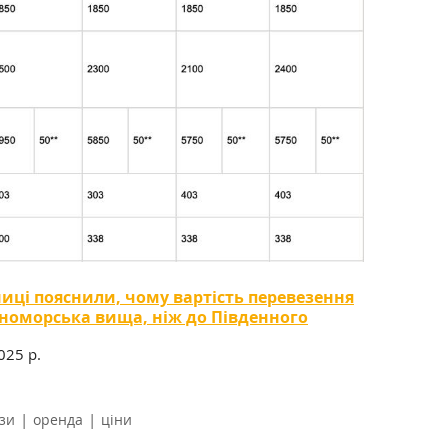
ниці пояснили, чому вартість перевезення
рноморська вища, ніж до Південного
2025 р.
|
|
зи
оренда
ціни