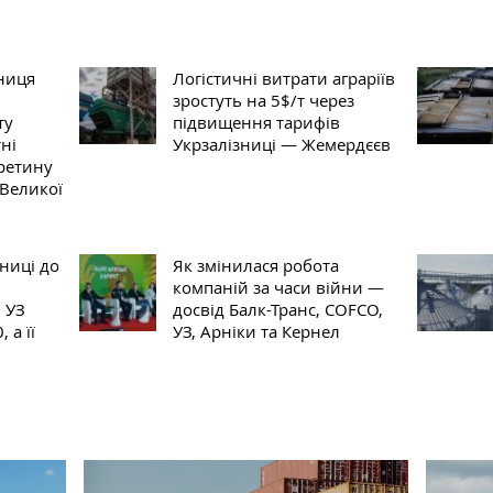
зниця
Логістичні витрати аграріїв
зростуть на 5$/т через
ту
підвищення тарифів
ні
Укрзалізниці — Жемердєєв
ретину
 Великої
ниці до
Як змінилася робота
компаній за часи війни —
 УЗ
досвід Балк-Транс, COFCO,
 а її
УЗ, Арніки та Кернел