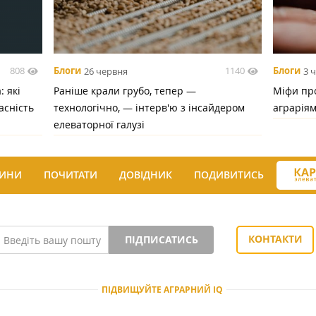
808
1140
Блоги
26 червня
Блоги
3 
 які
Раніше крали грубо, тепер —
Міфи про
асність
технологічно, — інтерв'ю з інсайдером
аграрія
елеваторної галузі
ИНИ
ПОЧИТАТИ
ДОВІДНИК
ПОДИВИТИСЬ
КОНТАКТИ
ПІДПИСАТИСЬ
ПІДВИЩУЙТЕ АГРАРНИЙ IQ