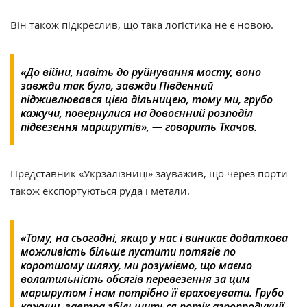
Він також підкреслив, що така логістика не є новою.​
«До війни, навіть до руйнування мосту, воно
завжди так було, завжди Південний
підживлювався цією дільницею, тому ми, грубо
кажучи, повернулися на довоєнний розподіл
підвезення маршрутів», — говорить Ткачов.​
Представник «Укрзалізниці» зауважив, що через порти
також експортуються руда і метали.​
«Тому, на сьогодні, якщо у нас і виникає додаткова
можливість більше пустити потягів по
коротшому шляху, ми розуміємо, що маємо
волатильність обсягів перевезення за цим
маршрутом і нам потрібно її враховувати. Грубо
кажучи, завтра збільшиться потік агропродукції