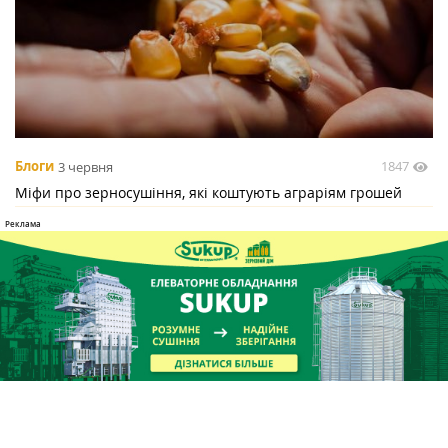
1847
Блоги
3 червня
Міфи про зерносушіння, які коштують аграріям грошей