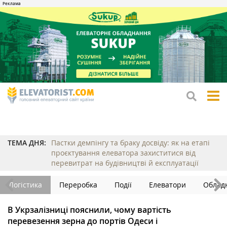
tog
me
ТЕМА ДНЯ:
Пастки демпінгу та браку досвіду: як на етапі
проєктування елеватора захиститися від
перевитрат на будівництві й експлуатації
Логістика
Переробка
Події
Елеватори
Облад
В Укрзалізниці пояснили, чому вартість
перевезення зерна до портів Одеси і