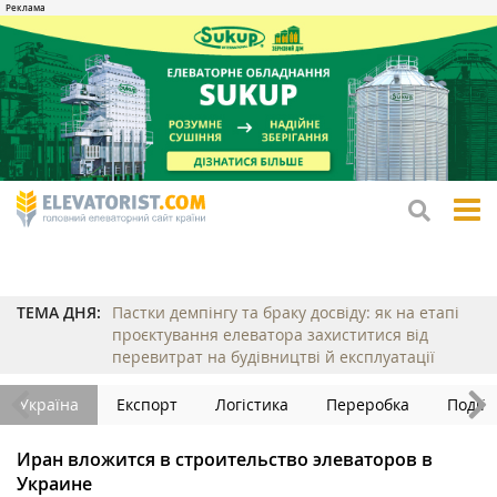
tog
me
ТЕМА ДНЯ:
Пастки демпінгу та браку досвіду: як на етапі
проєктування елеватора захиститися від
перевитрат на будівництві й експлуатації
Україна
Експорт
Логістика
Переробка
Події
Иран вложится в строительство элеваторов в
Украине