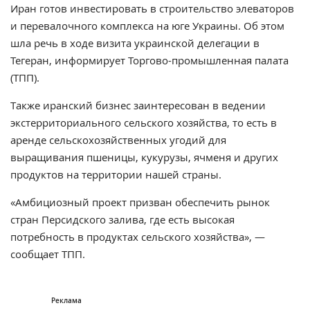
Иран готов инвестировать в строительство элеваторов
и перевалочного комплекса на юге Украины. Об этом
шла речь в ходе визита украинской делегации в
Тегеран, информирует Торгово-промышленная палата
(ТПП).
Также иранский бизнес заинтересован в ведении
экстерриториального сельского хозяйства, то есть в
аренде сельскохозяйственных угодий для
выращивания пшеницы, кукурузы, ячменя и других
продуктов на территории нашей страны.
«Амбициозный проект призван обеспечить рынок
стран Персидского залива, где есть высокая
потребность в продуктах сельского хозяйства», —
сообщает ТПП.