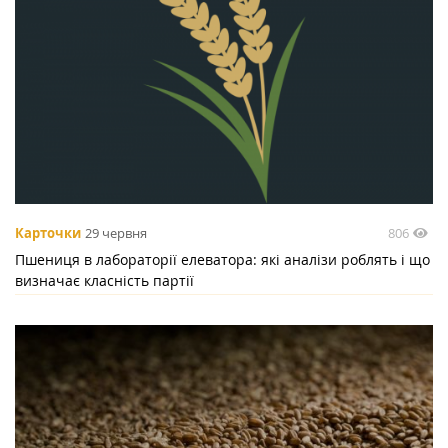
806
Карточки
29 червня
Пшениця в лабораторії елеватора: які аналізи роблять і що
визначає класність партії