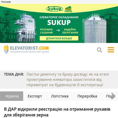
tog
me
ТЕМА ДНЯ:
Пастки демпінгу та браку досвіду: як на етапі
проєктування елеватора захиститися від
перевитрат на будівництві й експлуатації
Україна
Експорт
Логістика
Переробка
Події
В ДАР відкрили реєстрацію на отримання рукавів
для зберігання зерна