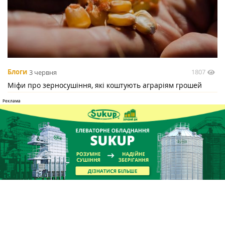
1807
Блоги
3 червня
Міфи про зерносушіння, які коштують аграріям грошей