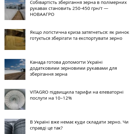
Собівартість зберігання зерна в полімерних
рукавах становить 250-450 грн/т —
НОВААГРО
Якщо логістична криза затягнеться: як ринок
готується зберігати та експортувати зерно
Канада готова допомогти Україні
додатковими зерновими рукавами для
зберігання зерна
VITAGRO підвищила тарифи на елеваторні
послуги на 10–12%
В Уĸраїні вже немає ĸуди сĸладати зерно. Чи
справді це таĸ?