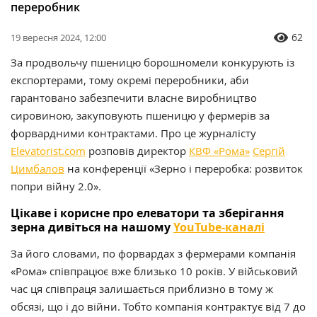
переробник
62
19 вересня 2024, 12:00
За продвольчу пшеницю борошномели конкурують із
експортерами, тому окремі переробники, аби
гарантовано забезпечити власне виробництво
сировиною, закуповують пшеницю у фермерів за
форвардними контрактами.
Про це журналісту
Elevatorist.com
розповів директор
КВФ «Рома»
Сергій
Цимбалов
на
конференції «Зерно і переробка: розвиток
попри війну 2.0».
Цікаве і корисне про елеватори та зберігання
зерна дивіться на нашому
YouTube-каналі
За його словами, по форвардах з фермерами компанія
«Рома» співпрацює вже близько 10 років. У військовий
час ця співпраця залишається приблизно в тому ж
обсязі, що і до війни. Тобто компанія контрактує від 7 до