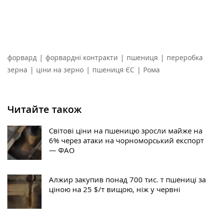
|
|
|
форвард
форвардні контракти
пшениця
переробка
|
|
|
зерна
ціни на зерно
пшениця ЄС
Рома
Читайте також
Світові ціни на пшеницю зросли майже на
6% через атаки на чорноморський експорт
— ФАО
Алжир закупив понад 700 тис. т пшениці за
ціною на 25 $/т вищою, ніж у червні