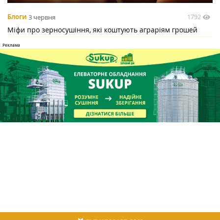
1792
Блоги
3 червня
Міфи про зерносушіння, які коштують аграріям грошей