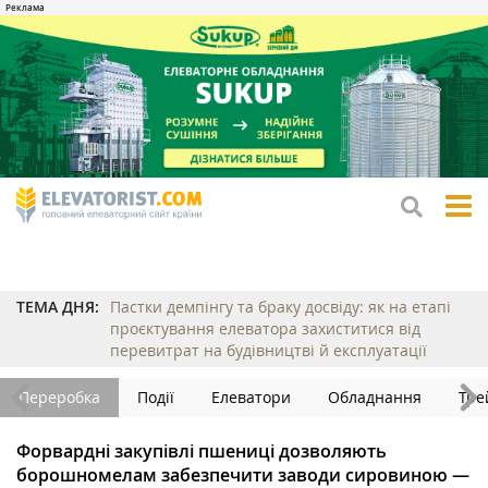
tog
me
ТЕМА ДНЯ:
Пастки демпінгу та браку досвіду: як на етапі
проєктування елеватора захиститися від
перевитрат на будівництві й експлуатації
Переробка
Події
Елеватори
Обладнання
Тре
Форвардні закупівлі пшениці дозволяють
борошномелам забезпечити заводи сировиною —