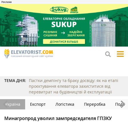
tog
me
ТЕМА ДНЯ:
Пастки демпінгу та браку досвіду: як на етапі
проєктування елеватора захиститися від
перевитрат на будівництві й експлуатації
Україна
Експорт
Логістика
Переробка
Події
Минагропрод уволил зампредседателя ГПЗКУ