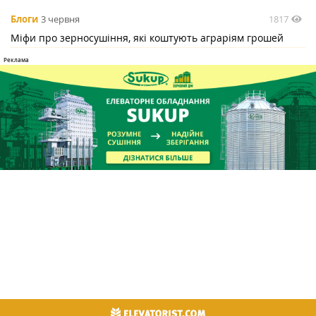
1817
Блоги
3 червня
Міфи про зерносушіння, які коштують аграріям грошей