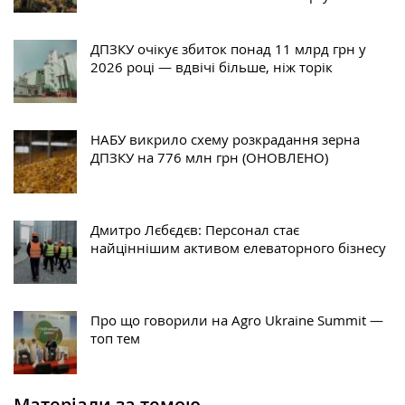
ДПЗКУ очікує збиток понад 11 млрд грн у
2026 році — вдвічі більше, ніж торік
НАБУ викрило схему розкрадання зерна
ДПЗКУ на 776 млн грн (ОНОВЛЕНО)
Дмитро Лєбєдєв: Персонал стає
найціннішим активом елеваторного бізнесу
Про що говорили на Agro Ukraine Summit —
топ тем
Матеріали за темою