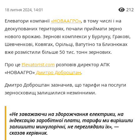
212
18 липня 2024, 14:01
Елеватори компанії
«НОВААГРО»
, в тому числі і на
деокупованих територіях, почали приймати зерно
нового врожаю. Зернові комплекси у Бурлуку, Гракові,
Шевченкові, Ковягах, Орільці, Ватутіно та Близнюках
вже розмістили більше 50 тис. тонн зернових.
Про це
Elevatorist.com
розповів директор АПК
«НОВААГРО»
Дмитро Доброштан
.
Дмитро Доброштан зазначив, що тарифи на послуги
зерносховищ залишилися незмінними.
«Не заважаючи на здорожчання електрики, на
індексацію заробітної плати, тарифи ми вирішили
залишити минулорічні, не переглядали їх», —
сказав керівник.