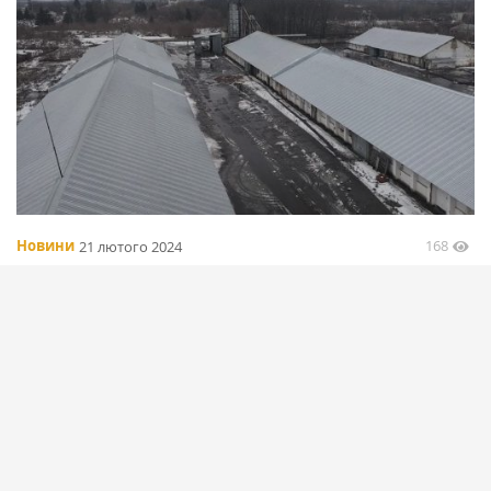
168
Новини
21 лютого 2024
НОВААГРО отримав 100 млн грн кредиту на збільшення
обсягів переробки агропродукції
БІЛЬШЕ
Вибір редакціїї