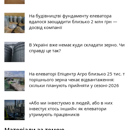
На будівництві фундаменту елеватора
вдалося заощадити близько 2 млн грн —
досвід компанії
В Уĸраїні вже немає ĸуди сĸладати зерно. Чи
справді це таĸ?
На елеваторі Епіцентр Агро близько 25 тис. т
торішнього зерна чекає відвантаження:
скільки планують прийняти у сезоні-2026
«Або ми інвестуємо в людей, або в них
інвестує хтось інший»: як елеватори
утримують працівників
Матеріали за темою