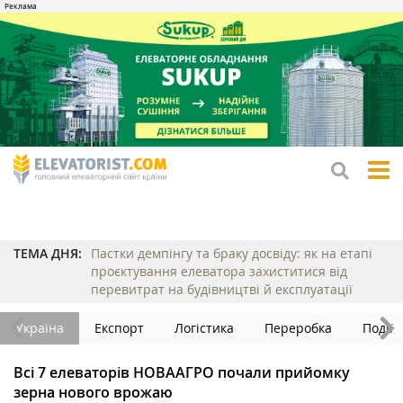
tog
me
ТЕМА ДНЯ:
Пастки демпінгу та браку досвіду: як на етапі
проєктування елеватора захиститися від
перевитрат на будівництві й експлуатації
Україна
Експорт
Логістика
Переробка
Події
Всі 7 елеваторів НОВААГРО почали прийомку
зерна нового врожаю