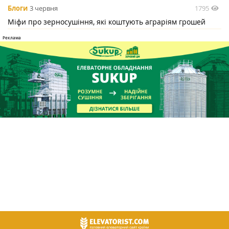
1795
Блоги
3 червня
Міфи про зерносушіння, які коштують аграріям грошей