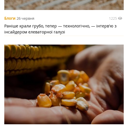
1225
Блоги
26 червня
Раніше крали грубо, тепер — технологічно, — інтерв'ю з
інсайдером елеваторної галузі