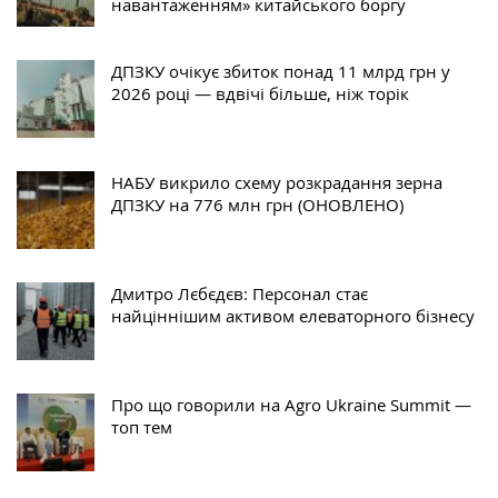
навантаженням» китайського боргу
ДПЗКУ очікує збиток понад 11 млрд грн у
2026 році — вдвічі більше, ніж торік
НАБУ викрило схему розкрадання зерна
ДПЗКУ на 776 млн грн (ОНОВЛЕНО)
Дмитро Лєбєдєв: Персонал стає
найціннішим активом елеваторного бізнесу
Про що говорили на Agro Ukraine Summit —
топ тем