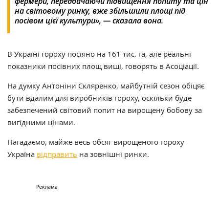
фермери, передбачаючи підвищення попиту та цін
на світовому ринку, вже збільшили площі під
посівом цієї культури», — сказала вона.
В Україні гороху посіяно на 161 тис. га, але реальні
показники посівних площ вищі, говорять в Асоціації.
На думку Антоніни Скляренко, майбутній сезон обіцяє
бути вдалим для виробників гороху, оскільки буде
забезпечений світовий попит на вирощену бобову за
вигідними цінами.
Нагадаємо, майже весь обсяг вирощеного гороху
Україна
відправить
на зовнішні ринки.