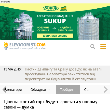
tog
me
ТЕМА ДНЯ:
Пастки демпінгу та браку досвіду: як на етапі
проєктування елеватора захиститися від
перевитрат на будівництві й експлуатації
Елеватори
Обладнання
Трейдинг
Світ
Ціни на жовтий горх будуть зростати у новому
сезоні — думка