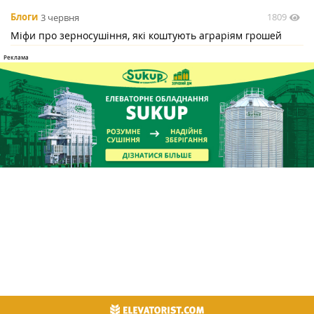
1809
Блоги
3 червня
Міфи про зерносушіння, які коштують аграріям грошей