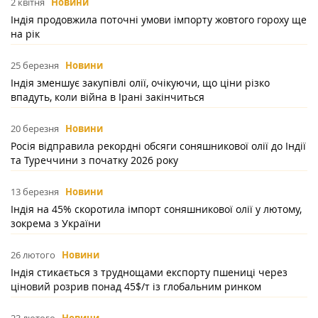
2 квітня
Новини
Індія продовжила поточні умови імпорту жовтого гороху ще
на рік
25 березня
Новини
Індія зменшує закупівлі олії, очікуючи, що ціни різко
впадуть, коли війна в Ірані закінчиться
20 березня
Новини
Росія відправила рекордні обсяги соняшникової олії до Індії
та Туреччини з початку 2026 року
13 березня
Новини
Індія на 45% скоротила імпорт соняшникової олії у лютому,
зокрема з України
26 лютого
Новини
Індія стикається з труднощами експорту пшениці через
ціновий розрив понад 45$/т із глобальним ринком