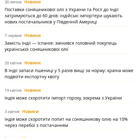
30 липня
Новини
Поставки соняшникової олії з України та Росії до Індії
затримуються до 60 днів: індійські імпортери шукають
нових постачальників у Південній Америці
7 червня
Новини
Замість Індії — Іспанія: змінився головний покупець
української соняшникової олії
20 квітня
Новини
В Індії запаси пшениці у 5 разів вищі за норму: країна може
подвоїти експортну квоту
19 квітня
Новини
Індія може скоротити імпорт гороху, зокрема з України
3 квітня
Новини
Індія може скоротити попит на соняшникову олію на 10%
через перебої з постачанням