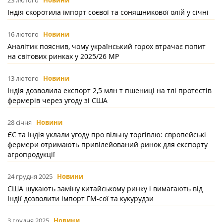
23 лютого
Новини
Індія скоротила імпорт соєвої та соняшникової олій у січні
16 лютого
Новини
Аналітик пояснив, чому український горох втрачає попит
на світових ринках у 2025/26 МР
13 лютого
Новини
Індія дозволила експорт 2,5 млн т пшениці на тлі протестів
фермерів через угоду зі США
28 січня
Новини
ЄС та Індія уклали угоду про вільну торгівлю: європейські
фермери отримають привілейований ринок для експорту
агропродукції
24 грудня 2025
Новини
США шукають заміну китайському ринку і вимагають від
Індії дозволити імпорт ГМ-сої та кукурудзи
3 грудня 2025
Новини