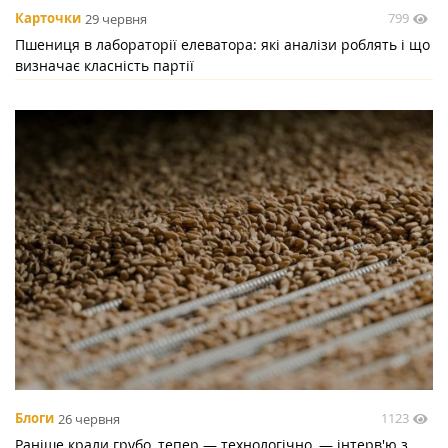
799
Карточки
29 червня
Пшениця в лабораторії елеватора: які аналізи роблять і що
визначає класність партії
1123
Блоги
26 червня
Раніше крали грубо, тепер — технологічно, — інтерв'ю з