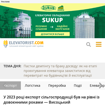
tog
me
ТЕМА ДНЯ:
Пастки демпінгу та браку досвіду: як на етапі
проєктування елеватора захиститися від
перевитрат на будівництві й експлуатації
Експорт
Логістика
Переробка
Події
Елеватор
У 2023 році експорт сільгоспродукції був на рівні із
довоєнними роками — Висоцький