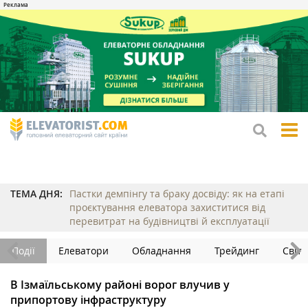
tog
me
ТЕМА ДНЯ:
Пастки демпінгу та браку досвіду: як на етапі
проєктування елеватора захиститися від
перевитрат на будівництві й експлуатації
Події
Елеватори
Обладнання
Трейдинг
Світ
В Ізмаїльському районі ворог влучив у
припортову інфраструктуру