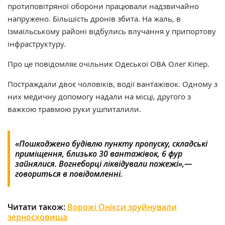
протиповітряної оборони працювали надзвичайно
напружено. Більшість дронів збита. На жаль, в
Ізмаїльському районі відбулись влучання у припортову
інфраструктуру.
Про це повідомляє очільник Одеської ОВА Олег Кіпер.
Постраждали двоє чоловіків, водії вантажівок. Одному з
них медичну допомогу надали на місці, другого з
важкою травмою руки ушпиталили.
«Пошкоджено будівлю пункту пропуску, складські
приміщення, близько 30 вантажівок, 6 фур
зайнялися. Вогнеборці ліквідували пожежі»,—
говориться в повідомленні.
Читати також:
Ворожі Онікси зруйнували
зерносховища