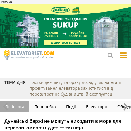
tog
me
ТЕМА ДНЯ:
Пастки демпінгу та браку досвіду: як на етапі
проєктування елеватора захиститися від
перевитрат на будівництві й експлуатації
Логістика
Переробка
Події
Елеватори
Облад
Дунайські баржі не можуть виходити в море для
перевантаження суден — експерт