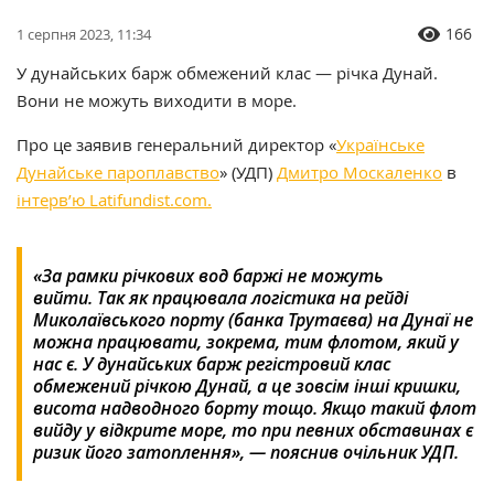
166
1 серпня 2023, 11:34
У дунайських барж обмежений клас — річка Дунай.
Вони не можуть виходити в море.
Про це заявив генеральний директор «
Українське
Дунайське пароплавство
» (УДП)
Дмитро Москаленко
в
інтерв’ю Latifundist.com.
«За рамки річкових вод баржі не можуть
вийти. Так як працювала логістика на рейді
Миколаївського порту (банка Трутаєва) на Дунаї не
можна працювати, зокрема, тим флотом, який у
нас є. У дунайських барж регістровий клас
обмежений річкою Дунай, а це зовсім інші кришки,
висота надводного борту тощо. Якщо такий флот
вийду у відкрите море, то при певних обставинах є
ризик його затоплення», — пояснив очільник УДП.