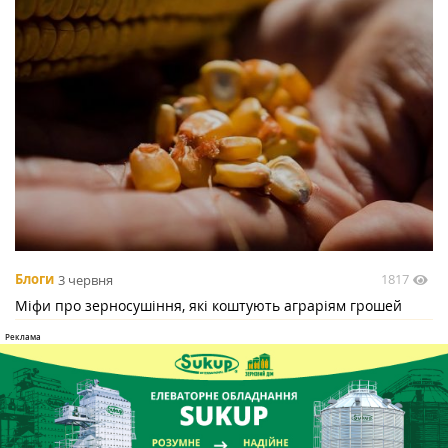
1817
Блоги
3 червня
Міфи про зерносушіння, які коштують аграріям грошей