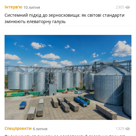
2305
Інтерв'ю
10 липня
Системний підхід до зерносховища: як світові стандарти
змінюють елеваторну галузь
1329
Спецпроекти
6 липня