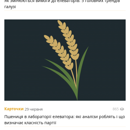
Як змінюються вимоги до елеваторів: 5 головних трендів
галузі
865
Карточки
29 червня
Пшениця в лабораторії елеватора: які аналізи роблять і що
визначає класність партії