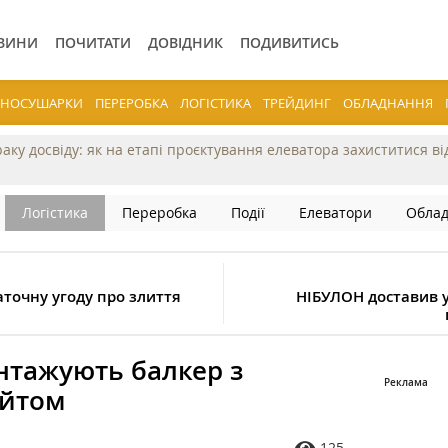
ВИНИ
ПОЧИТАТИ
ДОВІДНИК
ПОДИВИТИСЬ
ЕРНОСУШАРКИ
ПЕРЕРОБКА
ЛОГІСТИКА
ТРЕЙДИНГ
ОБЛАДНАННЯ
раку досвіду: як на етапі проєктування елеватора захиститися в
Логістика
Переробка
Події
Елеватори
Обла
таточну угоду про злиття
НІБУЛОН доставив у 
антажують балкер з
ейтом
125