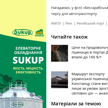
Нагадаємо, у філії «Бессарабсь
чергу для автотранспорту.
|
|
|
АМПУ
Рені
Ренійський порт
Читайте також
Ціни на продовольч
пшеницю в портах 
впали до 166 $/т
Маршрут експорту
української пшениці
Констанцу стане ви
лише за умови зрос
світових цін — анал
Матеріали за темою