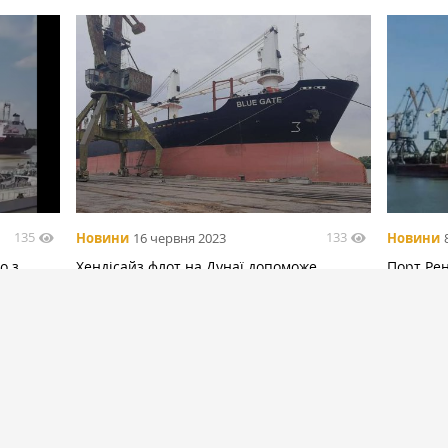
135
133
Новини
16 червня 2023
Новини
о з
Хендісайз флот на Дунаї допоможе
Порт Рен
експортувати зерно в умовах блокування
кількіст
зернового коридору — думка
БІЛЬШЕ