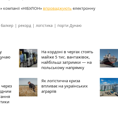
ка» компанії «НІБУЛОН»
впроваджують
електронну
|
|
|
балкер
рекорд
логістика
порти Дунаю
у
На кордоні в чергах стоять
Дунаю
майже 5 тис. вантажівок,
найбільші затримки — на
польському напрямку
Як логістична криза
 через
впливає на українських
гідним
аграріїв
тання
ітики