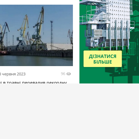
96
8 червня 2023
і в травні перевалив рекордну
ь зернових та олії