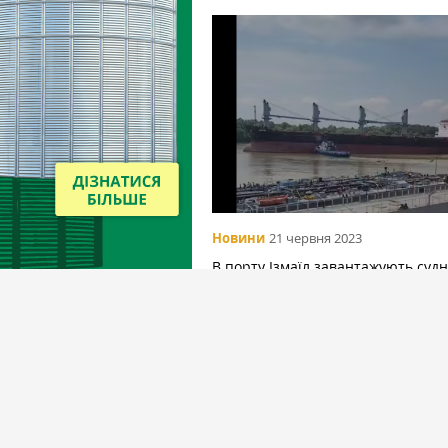
Новини
21 червня 2023
В порту Ізмаїл завантажують судн
рекордними характеристиками
Вибір редакціїї