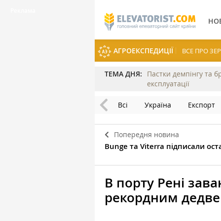
НО
АГРОЕКСПЕДИЦІЇ
ВСЕ ПРО З
ТЕМА ДНЯ:
Пастки демпінгу та б
експлуатації
Всі
Україна
Експорт
Попередня новина
Bunge та Viterra підписали ос
В порту Рені зав
рекордним дедв