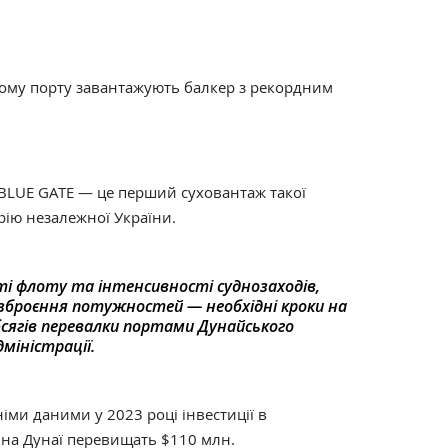
ькому порту завантажують балкер з рекордним
 BLUE GATE — це перший суховантаж такої
рію незалежної України.
 флоту та інтенсивності суднозаходів,
зброєння потужностей — необхідні кроки на
сягів перевалки портами Дунайського
дміністрації.
ми даними у 2023 році інвестиції в
 на Дунаї перевищать $110 млн.