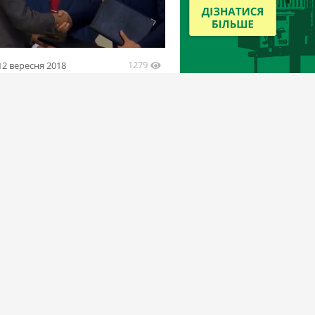
1279
12 вересня 2018
кая компания официально
ла агрохолдинг Мрия