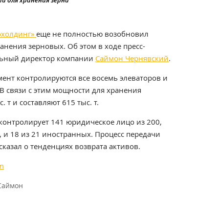
и для хранения зерна
охолдинг»
еще не полностью возобновил
анения зерновых. Об этом в ходе пресс-
льный директор компании
Саймон Чернявский
.
мент контролируются все восемь элеваторов и
В связи с этим мощности для хранения
 т и составляют 615 тыс. т.
контролирует 141 юридическое лицо из 200,
 и 18 из 21 иностранных. Процесс передачи
сказал о тенденциях возврата активов.
om
Саймон