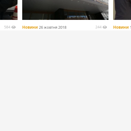
584
244
Новини
26 жовтня 2018
Новини
раину
SALIC получила от АМКУ разрешение на
Саудовс
покупку 11 предприятий Мрии
приобре
БІЛЬШЕ