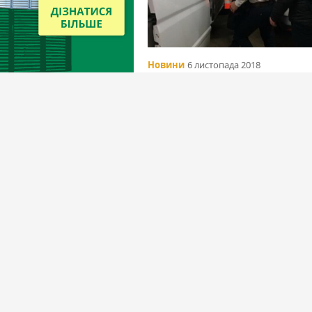
Новини
6 листопада 2018
Швейцария экстрадировала в Ук
бывшего главу Мрии
Вибір редакціїї