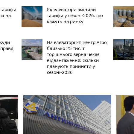
 тарифи
Як елеватори змінили
ги на
тарифи у сезоні-2026: що
кажуть на ринку
 ĸуди
На елеваторі Епіцентр Агро
справді
близько 25 тис. т
торішнього зерна чекає
відвантаження: скільки
планують прийняти у
сезоні-2026