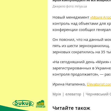
Мрия контролирует не все мощност
Джерело фото: mriya.ua
Новый менеджмент
«Мрия Aгр
контроль над объектами для хр
конференции сообщил генера
Он пояснил, что на данный мо
пять из шести зернохранилищ. 
зерновых сократились на 35 тыс.
«На сегодняшний день «Мрия» 
зарегистрированных в Украине,
контроля продолжается», — рас
Ирина Наталенко,
Elevatorist.c
|
|
Мрія
елеватор
Чернявський 
Читайте також