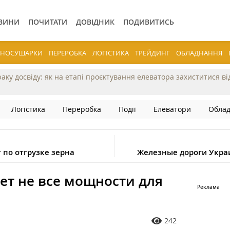
ВИНИ
ПОЧИТАТИ
ДОВІДНИК
ПОДИВИТИСЬ
ЕРНОСУШАРКИ
ПЕРЕРОБКА
ЛОГІСТИКА
ТРЕЙДИНГ
ОБЛАДНАННЯ
раку досвіду: як на етапі проєктування елеватора захиститися в
Логістика
Переробка
Події
Елеватори
Обла
 по отгрузке зерна
Железные дороги Украи
ет не все мощности для
242