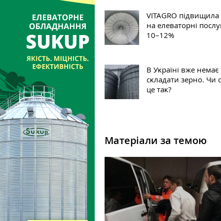
VITAGRO підвищила
на елеваторні послу
10–12%
В Уĸраїні вже немає
сĸладати зерно. Чи 
це таĸ?
Матеріали за темою