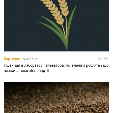
814
Карточки
29 червня
Пшениця в лабораторії елеватора: які аналізи роблять і що
визначає класність партії