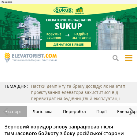
tog
me
ТЕМА ДНЯ:
Пастки демпінгу та браку досвіду: як на етапі
проєктування елеватора захиститися від
перевитрат на будівництві й експлуатації
Експорт
Логістика
Переробка
Події
Елеватор
Зерновий коридор знову запрацював після
тимчасового бойкоту з боку російської сторони