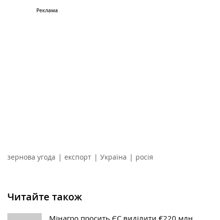
|
|
|
зернова угода
експорт
Україна
росія
Читайте також
Мінагро просить ЄС виділити €220 млн