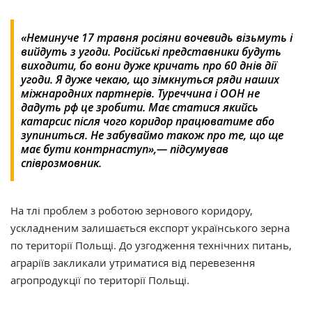
«Неминуче 17 травня росіяни вочевидь візьмуть і
вийдуть з угоди. Російські представники будуть
виходити, бо вони дуже кричать про 60 днів дії
угоди. Я дуже чекаю, що зімкнуться ряди наших
міжнародних партнерів. Туреччина і ООН не
дадуть рф це зробити. Має статися якийсь
катарсис після чого коридор працюватиме або
зупиниться. Не забуваймо також про те, що ще
має бути контрнаступ»,— підсумував
співрозмовник.
На тлі проблем з роботою зернового коридору,
ускладненим залишається експорт українського зерна
по території Польщі. До узгодження технічних питань,
аграріїв закликали утриматися від перевезення
агропродукції по території Польщі.