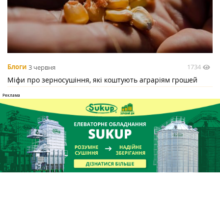
1734
Блоги
3 червня
Міфи про зерносушіння, які коштують аграріям грошей