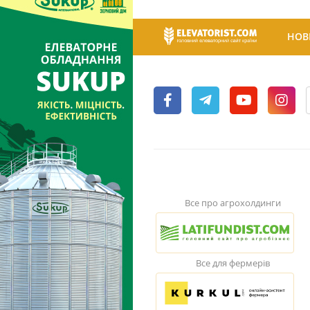
НОВ
Все про агрохолдинги
Все для фермерів