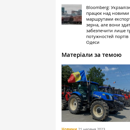
Bloomberg: Укрзалі
працює над новими
маршрутами експор
зерна, але вони здат
забезпечити лише т
потужностей портів
Одеси
Матеріали за темою
Новини
21 червня 2023