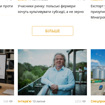
и проти
Учасники ринку: польські фермери
Експорт 
хочуть культивувати субсидії, а не зерно
призупи
Мінагро
БІЛЬШЕ
548
2253
Інтерв'ю
10 липня
Спецпро