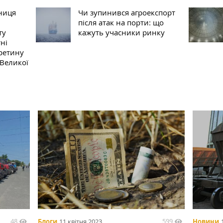
зниця
Чи зупинився агроекспорт
після атак на порти: що
ту
кажуть учасники ринку
ні
ретину
 Великої
48
599
Блоги
11 квітня 2023
Новини