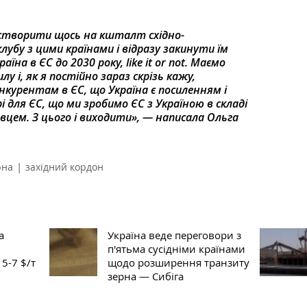
а створити щось на кшталт східно-
лубу з цими країнами і відразу закинути їм
їна в ЄС до 2030 року, like it or not. Маємо
у і, як я постійно зараз скрізь кажу,
курентам в ЄС, що Україна є посиленням і
і для ЄС, що ми зробимо ЄС з Україною в складі
цем. З цього і виходити», — написала Ольга
|
рна
західний кордон
а
Україна веде переговори з
п'ятьма сусідніми країнами
5-7 $/т
щодо розширення транзиту
зерна — Сибіга