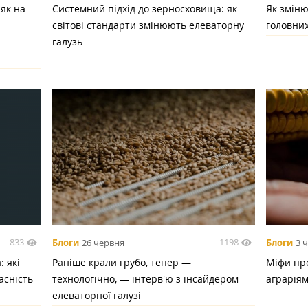
 як на
Системний підхід до зерносховища: як
Як зміню
світові стандарти змінюють елеваторну
головних
галузь
833
1198
Блоги
26 червня
Блоги
3 
 які
Раніше крали грубо, тепер —
Міфи про
асність
технологічно, — інтерв'ю з інсайдером
аграрія
елеваторної галузі