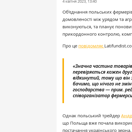
4 квітня 2023, 13:40
Об’єднання польських фермерів
домовленості між урядом та аг
виконуються, та планує понови
прикордонного контролю, компен
Про це
повідомляє
Latifundist.
«Значна частина товарів 
перевіряється кожен друг
відкинутий, тому що він 
бачимо, що нічого не змін
господарства — прим. ре
співорганізатор фермерсь
Однак польський трейдер
Андр
що Польща вже почала використ
постачання українського зерна.