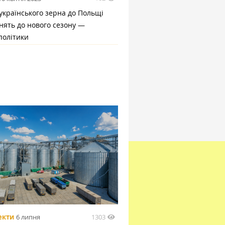
українського зерна до Польщі
нять до нового сезону —
політики
1303
екти
6 липня