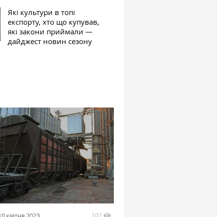
Які культури в топі
експорту, хто що купував,
які закони приймали —
дайджест новин сезону
102
10 квітня 2023