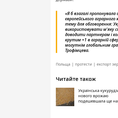
«Я б взагалі пропонувал
європейського аграрного к
тему для обговорення: Укра
використовувати м'яку сил
доводити партнерам і кон
крутим +1 в аграрній сфер
могутнім глобальним грав
Трофімцева.
|
|
Польща
протести
експорт зе
Читайте також
Українська кукурудз
нового врожаю
подешевшала ще на 