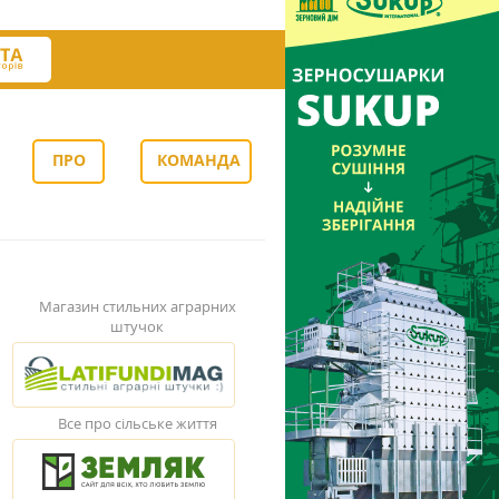
ПРО
КОМАНДА
НАС
Магазин стильних аграрних
штучок
Все про сільське життя