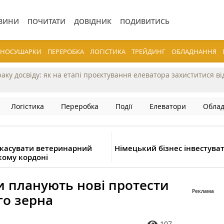
ВИНИ
ПОЧИТАТИ
ДОВІДНИК
ПОДИВИТИСЬ
ЕРНОСУШАРКИ
ПЕРЕРОБКА
ЛОГІСТИКА
ТРЕЙДИНГ
ОБЛАДНАННЯ
раку досвіду: як на етапі проєктування елеватора захиститися в
Логістика
Переробка
Події
Елеватори
Обла
 скасувати ветеринарний
Німецький бізнес інвестува
кому кордоні
 планують нові протести
го зерна
107