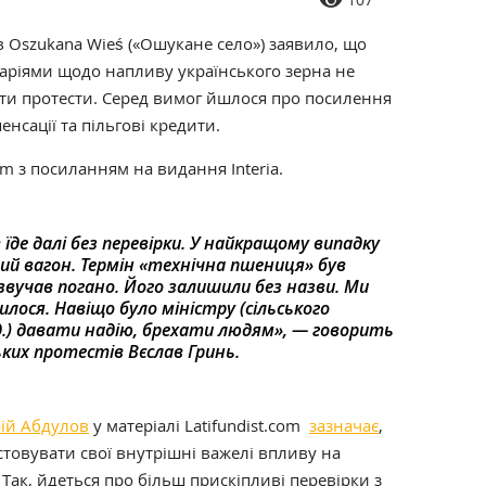
 Oszukana Wieś («Ошукане село») заявило, що
раріями щодо напливу українського зерна не
ти протести. Серед вимог йшлося про посилення
сації та пільгові кредити.
com з посиланням на видання Interia.
їде далі без перевірки. У найкращому випадку
ий вагон. Термін «технічна пшениця» був
звучав погано. Його залишили без назви. Ми
илося. Навіщо було міністру (сільського
д.) давати надію, брехати людям», — говорить
ких протестів Вєслав Гринь.
ій Абдулов
у матеріалі Latifundist.com
зазначає
,
овувати свої внутрішні важелі впливу на
 Так, йдеться про більш прискіпливі перевірки з