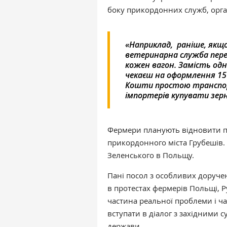
боку прикордонних служб, орга
«Наприклад, раніше, якщо
ветеринарна служба перев
кожен вагон. Замість од
чекаєш на оформлення 15 
Кошти простою транспор
імпортерів купувати зерно
Фермери планують відновити пр
прикордонного міста Грубешів.
Зеленського в Польщу.
Пані посол з особливих доруч
в протестах фермерів Польщі, Р
частина реальної проблеми і ча
вступати в діалог з західними су
держави.