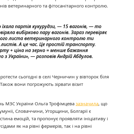
нів ветеринарного та фітосанітарного контролю.
 їхала партія кукурудзи, — 15 вагонів, — то
іряла вибірково пару вагонів. Зараз перевіряє
ного листа ветеринарного контролю ти
листів. А це час. Це простій транспорту.
ту + ціна на зерно = менше бажання
 з України», — розповів Андрій Абдулов.
отести сьогодні в селі Черничин у вівторок біля
 Також вони погрожують зірвати візит
ень МЗС України Ольга Трофімцева
зазначила
, що
умунії, Словаччини, Угорщини, Болгарії є
стина емоцій, та пропонує проявляти ініціативу і
сідами як на рівні фермерів, так і на рівні