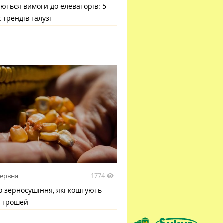
ються вимоги до елеваторів: 5
 трендів галузі
1774
червня
 зерносушіння, які коштують
м грошей