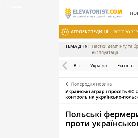
НО
АГРОЕКСПЕДИЦІЇ
ВСЕ ПРО З
ТЕМА ДНЯ:
Пастки демпінгу та б
експлуатації
Всі
Україна
Експорт
Попередня новина
Українські аграрії просять ЄС
контроль на українсько-польс
Польські фермери
проти українсько