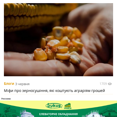
1709
Блоги
3 червня
Міфи про зерносушіння, які коштують аграріям грошей