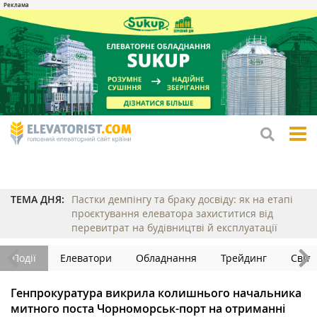
tog
me
ТЕМА ДНЯ:
Пастки демпінгу та браку досвіду: як на етапі
проєктування елеватора захиститися від
перевитрат на будівництві й експлуатації
Події
Елеватори
Обладнання
Трейдинг
Світ
Генпрокуратура викрила колишнього начальника
митного поста Чорноморськ-порт на отриманні