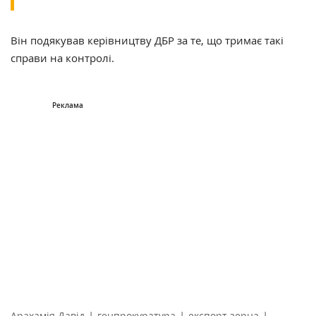
Він подякував керівництву ДБР за те, що тримає такі
справи на контролі.
|
|
|
Арахамія Давід
генпрокуратура
експорт зерна