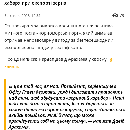
хабаря при експорті зерна
79
9 лютого 2023, 12:35
Генпрокуратура викрила колишнього начальника
митного поста «Чорноморськ-порт», який вимагав і
отримав неправомірну вигоду за безперешкодний
експорт зерна і видачу сертифікатів.
Про це написав нардеп Давід Арахамія у своєму
Tg-
каналі.
«І це в той час, як наш Президент, керівництво
Офісу Глави держави, уряд і дипломати працюють
над тим, щоб збудувати «зерновий коридор». Наші
військові його охороняють, бізнес бореться за
кожен долар експортної виручки, і тут з’являється
якийсь покидьок, який думає, що може
організувати собі на цьому схему»,— написав Давід
Арахамія.