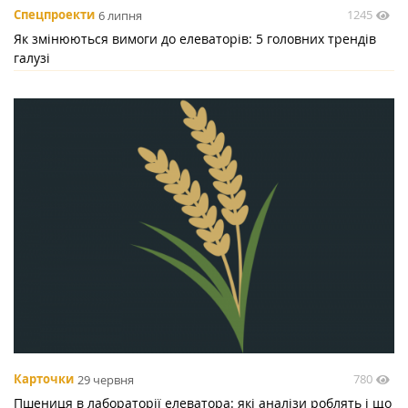
1245
Спецпроекти
6 липня
Як змінюються вимоги до елеваторів: 5 головних трендів
галузі
780
Карточки
29 червня
Пшениця в лабораторії елеватора: які аналізи роблять і що