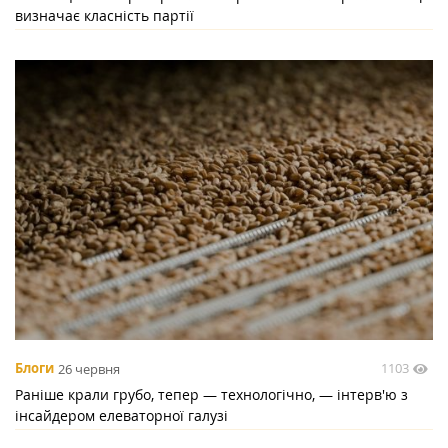
визначає класність партії
1103
Блоги
26 червня
Раніше крали грубо, тепер — технологічно, — інтерв'ю з
інсайдером елеваторної галузі