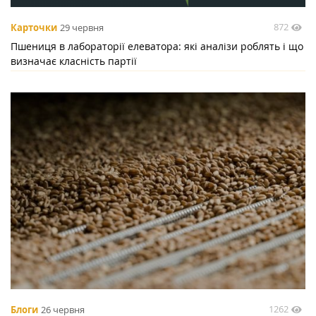
872
Карточки
29 червня
Пшениця в лабораторії елеватора: які аналізи роблять і що
визначає класність партії
1262
Блоги
26 червня