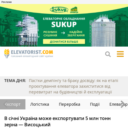
tog
me
ТЕМА ДНЯ:
Пастки демпінгу та браку досвіду: як на етапі
проєктування елеватора захиститися від
перевитрат на будівництві й експлуатації
Експорт
Логістика
Переробка
Події
Елеватор
В січні Україна може експортувати 5 млн тонн
зерна — Висоцький