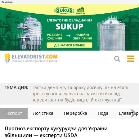
tog
me
ТЕМА ДНЯ:
Пастки демпінгу та браку досвіду: як на етапі
проєктування елеватора захиститися від
перевитрат на будівництві й експлуатації
Експорт
Логістика
Переробка
Події
Елеватор
Прогноз експорту кукурудзи для України
збільшили — експерти USDA