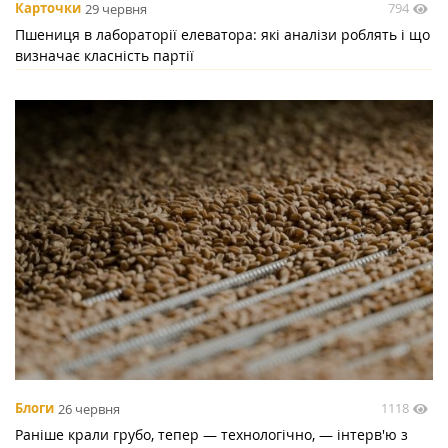
794
Карточки
29 червня
Пшениця в лабораторії елеватора: які аналізи роблять і що
визначає класність партії
1118
Блоги
26 червня
Раніше крали грубо, тепер — технологічно, — інтерв'ю з