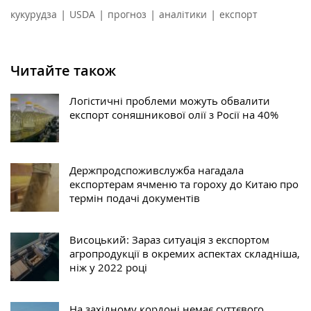
|
|
|
|
кукурудза
USDA
прогноз
аналітики
експорт
Читайте також
Логістичні проблеми можуть обвалити
експорт соняшникової олії з Росії на 40%
Держпродспоживслужба нагадала
експортерам ячменю та гороху до Китаю про
термін подачі документів
Висоцький: Зараз ситуація з експортом
агропродукції в окремих аспектах складніша,
ніж у 2022 році
На західному кордоні немає суттєвого