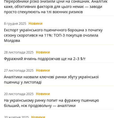
Переробники різко знизили ціни на соняшник. Аналітик
каже, об'єктивних факторів для цього немає — заводи
просто спекулюють на тлі воєнних ризиків
8 грудня 2025
Новини
Експорт українського пшеничного борошна з початку
сезону скоротився на 11%: ТОП-3 покупців очолила
Молдова
28 листопада 2025
Новини
Фуражний ячмінь подорожчав ще на 2–3 $/т
27 листопада 2025
Новини
Аналітики назвали ключові ринки збуту української
пшениці у листопаді
20 листопада 2025
Новини
На українському ринку попит на фуражну пшеницю
більший, ніж продовольчу — аналітики
20 жовтня 2025
Новини