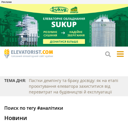
tog
me
ТЕМА ДНЯ:
Пастки демпінгу та браку досвіду: як на етапі
проєктування елеватора захиститися від
перевитрат на будівництві й експлуатації
Поиск по тегу #аналітики
Новини