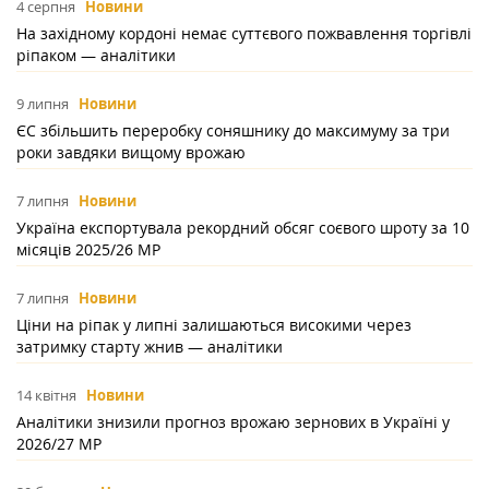
4 серпня
Новини
На західному кордоні немає суттєвого пожвавлення торгівлі
ріпаком — аналітики
9 липня
Новини
ЄС збільшить переробку соняшнику до максимуму за три
роки завдяки вищому врожаю
7 липня
Новини
Україна експортувала рекордний обсяг соєвого шроту за 10
місяців 2025/26 МР
7 липня
Новини
Ціни на ріпак у липні залишаються високими через
затримку старту жнив — аналітики
14 квітня
Новини
Аналітики знизили прогноз врожаю зернових в Україні у
2026/27 МР