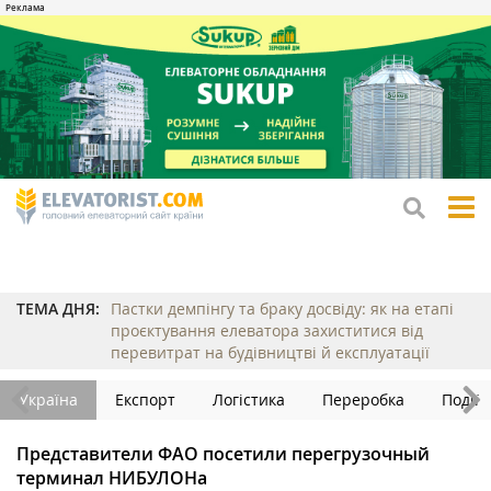
tog
me
ТЕМА ДНЯ:
Пастки демпінгу та браку досвіду: як на етапі
проєктування елеватора захиститися від
перевитрат на будівництві й експлуатації
Україна
Експорт
Логістика
Переробка
Події
Представители ФАО посетили перегрузочный
терминал НИБУЛОНа