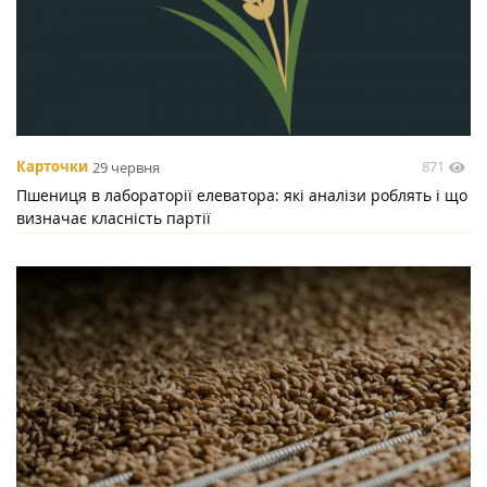
871
Карточки
29 червня
Пшениця в лабораторії елеватора: які аналізи роблять і що
визначає класність партії