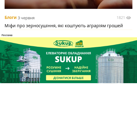
1821
Блоги
3 червня
Міфи про зерносушіння, які коштують аграріям грошей