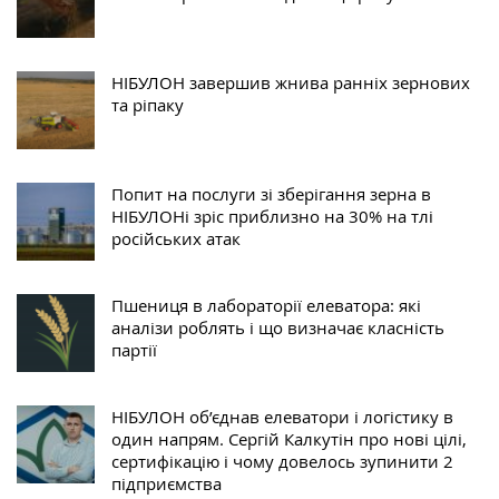
НІБУЛОН завершив жнива ранніх зернових
та ріпаку
Попит на послуги зі зберігання зерна в
НІБУЛОНі зріс приблизно на 30% на тлі
російських атак
Пшениця в лабораторії елеватора: які
аналізи роблять і що визначає класність
партії
НІБУЛОН об’єднав елеватори і логістику в
один напрям. Сергій Калкутін про нові цілі,
сертифікацію і чому довелось зупинити 2
підприємства