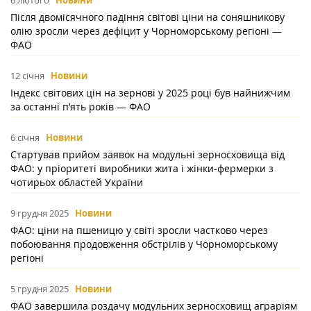
6 лютого
Новини
Після двомісячного падіння світові ціни на соняшникову
олію зросли через дефіцит у Чорноморському регіоні —
ФАО
12 січня
Новини
Індекс світових цін на зернові у 2025 році був найнижчим
за останні п’ять років — ФАО
6 січня
Новини
Стартував прийом заявок на модульні зерносховища від
ФАО: у пріоритеті виробники жита і жінки-фермерки з
чотирьох областей України
9 грудня 2025
Новини
ФАО: ціни на пшеницю у світі зросли частково через
побоювання продовження обстрілів у Чорноморському
регіоні
5 грудня 2025
Новини
ФАО завершила роздачу модульних зерносховищ аграріям