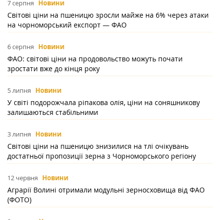
7 серпня
Новини
Світові ціни на пшеницю зросли майже на 6% через атаки
на чорноморський експорт — ФАО
6 серпня
Новини
ФАО: світові ціни на продовольство можуть почати
зростати вже до кінця року
5 липня
Новини
У світі подорожчала ріпакова олія, ціни на соняшникову
залишаються стабільними
3 липня
Новини
Світові ціни на пшеницю знизилися на тлі очікувань
достатньої пропозиції зерна з Чорноморського регіону
12 червня
Новини
Аграрії Волині отримали модульні зерносховища від ФАО
(ФОТО)