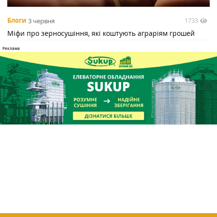
1733
Блоги
3 червня
Міфи про зерносушіння, які коштують аграріям грошей