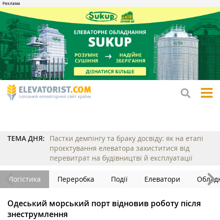
tog
me
ТЕМА ДНЯ:
Пастки демпінгу та браку досвіду: як на етапі
проєктування елеватора захиститися від
перевитрат на будівництві й експлуатації
Логістика
Переробка
Події
Елеватори
Облад
Одеський морський порт відновив роботу після
знеструмлення