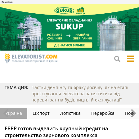
tog
me
ТЕМА ДНЯ:
Пастки демпінгу та браку досвіду: як на етапі
проєктування елеватора захиститися від
перевитрат на будівництві й експлуатації
Україна
Експорт
Логістика
Переробка
Події
ЕБРР готов выделить крупный кредит на
строительство зернового комплекса