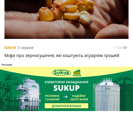
1734
Блоги
3 червня
Міфи про зерносушіння, які коштують аграріям грошей