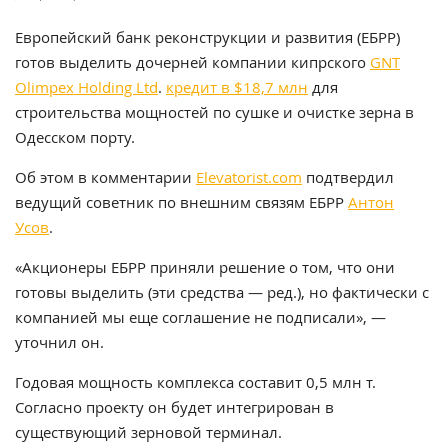
Европейский банк реконструкции и развития (ЕБРР)
готов выделить дочерней компании кипрского
GNT
Olimpex Holding Ltd
.
кредит в $18,7 млн
для
строительства мощностей по сушке и очистке зерна в
Одесском порту.
Об этом в комментарии
Еlevatorist.com
подтвердил
ведущий советник по внешним связям ЕБРР
Антон
Усов
.
«Акционеры ЕБРР приняли решение о том, что они
готовы выделить (эти средства — ред.), но фактически с
компанией мы еще соглашение не подписали», —
уточнил он.
Годовая мощность комплекса составит 0,5 млн т.
Согласно проекту он будет интегрирован в
существующий зерновой терминал.