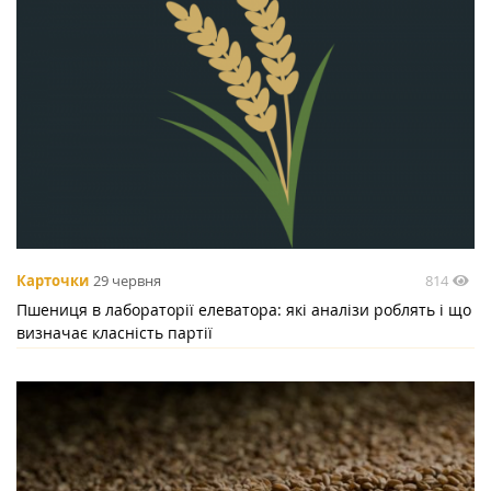
814
Карточки
29 червня
Пшениця в лабораторії елеватора: які аналізи роблять і що
визначає класність партії