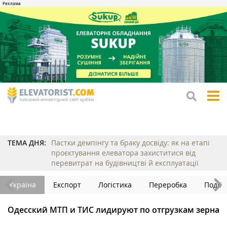
tog
me
ТЕМА ДНЯ:
Пастки демпінгу та браку досвіду: як на етапі
проєктування елеватора захиститися від
перевитрат на будівництві й експлуатації
Україна
Експорт
Логістика
Переробка
Події
Одесский МТП и ТИС лидируют по отгрузкам зерна