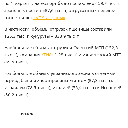
по 1 марта т.г. на экспорт было поставлено 459,2 тыс. т
зерновых против 587,6 тыс. т, отгруженных неделей
ранее, пишет
«АПК-Информ»
.
В частности, объемы отгрузок пшеницы составили
125,3 тыс. т, кукурузы – 333,9 тыс. т.
Наибольшие объемы отгрузили Одесский МТП (152,5
тыс. т), компания
«ТИС»
(128 тыс. т) и Ильичевский МТП
(89,5 тыс. т).
Наибольшие объемы украинского зерна в отчетный
период были импортированы Египтом (87,3 тыс. т),
Израилем (78,5 тыс. т), Италией (55,4 тыс. т) и Испанией
(50,2 тыс. т).