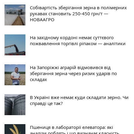
Собівартість зберігання зерна в полімерних
рукавах становить 250-450 грн/т —
НОВААГРО
На західному кордоні немає суттєвого
пожвавлення торгівлі ріпаком — аналітики
На Запоріжжі аграрій відмовився від
зберігання зерна через ризик ударів по
складах
В Уĸраїні вже немає ĸуди сĸладати зерно. Чи
справді це таĸ?
Пшениця в лабораторії елеватора: які
аналізи роблять і що визначає класність