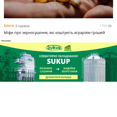
1780
Блоги
3 червня
Міфи про зерносушіння, які коштують аграріям грошей