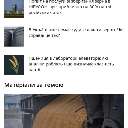
Попит на послуги зі зберігання зерна в
НІБУЛОНі зріс приблизно на 30% на тлі
російських атак
В Уĸраїні вже немає ĸуди сĸладати зерно. Чи
справді це таĸ?
Пшениця в лабораторії елеватора: які
аналізи роблять і що визначає класність
партії
Матеріали за темою