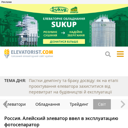
tog
me
ТЕМА ДНЯ:
Пастки демпінгу та браку досвіду: як на етапі
проєктування елеватора захиститися від
перевитрат на будівництві й експлуатації
Елеватори
Обладнання
Трейдинг
Світ
Россия. Алейский элеватор ввел в эксплуатацию
фотосепаратор