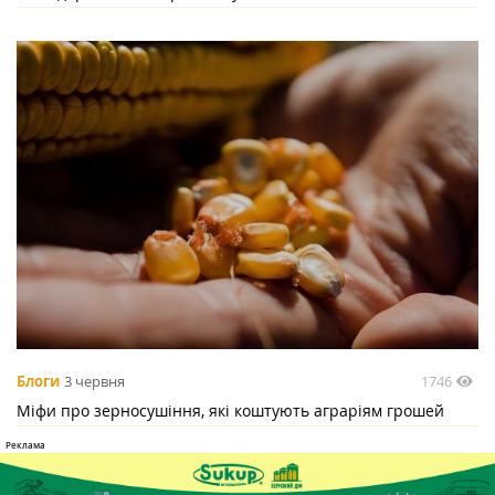
1746
Блоги
3 червня
Міфи про зерносушіння, які коштують аграріям грошей