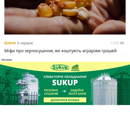
1710
Блоги
3 червня
Міфи про зерносушіння, які коштують аграріям грошей