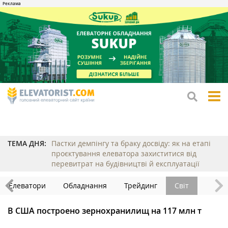
tog
me
ТЕМА ДНЯ:
Пастки демпінгу та браку досвіду: як на етапі
проєктування елеватора захиститися від
перевитрат на будівництві й експлуатації
Елеватори
Обладнання
Трейдинг
Світ
В США построено зернохранилищ на 117 млн т