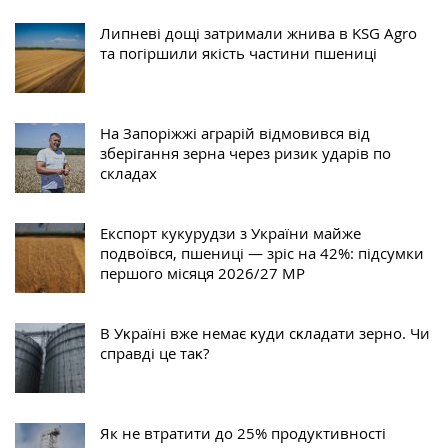
Липневі дощі затримали жнива в KSG Agro
та погіршили якість частини пшениці
На Запоріжжі аграрій відмовився від
зберігання зерна через ризик ударів по
складах
Експорт кукурудзи з України майже
подвоївся, пшениці — зріс на 42%: підсумки
першого місяця 2026/27 МР
В Уĸраїні вже немає ĸуди сĸладати зерно. Чи
справді це таĸ?
Як не втратити до 25% продуктивності