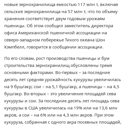
новые зернохранилища емкостью 117 млн т, включая
сельские зернохранилища на 57 млн т, что по объему
хранения соответствует двум годовым урожаям
пшеницы. Об этом сообщил заместитель директора
офиса Американской пшеничной ассоциации на
северо-западном побережье Тихого океана Шон
Кэмпбелл, говорится в сообщении ассоциации.
По его словам, рост производства пшеницы и бум
строительства зернохранилищ обусловлены тремя
основными факторами. Во-первых – за последние
десять лет средняя урожайность кукурузы увеличилась
на 9 буш/акр; сои – на 5,1 буш/акр, а пшеницы – на 4,5
буш/акр. Во-вторых – это увеличение площадей сева
кукурузы и сои. За последние десять лет площадь сева
кукурузы в США увеличилась на 19% или на 13,6 млн
акров, а сои – на 6% или на 4,3 млн акров. При этом
кукуруза, собранная с одного акра посевных площадей,