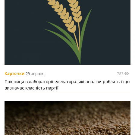
783
Карточки
29 червня
Пшениця в лабораторії елеватора: які аналізи роблять і що
визначає класність партії